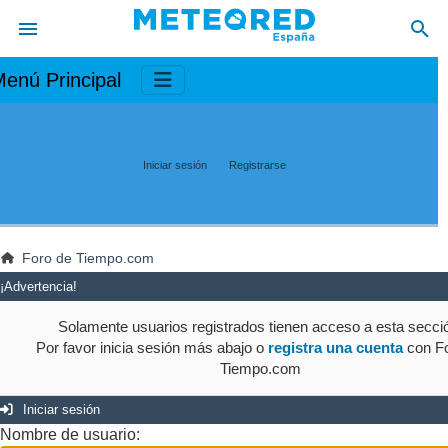
enú Principal
Iniciar sesión
Registrarse
Foro de Tiempo.com
¡Advertencia!
Solamente usuarios registrados tienen acceso a esta secci
Por favor inicia sesión más abajo o
registra una cuenta
con Fo
Tiempo.com
Iniciar sesión
Nombre de usuario: