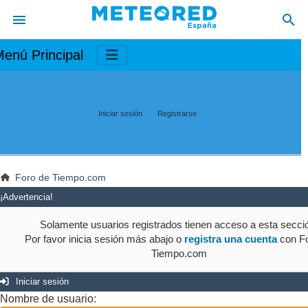
enú Principal
Iniciar sesión
Registrarse
Foro de Tiempo.com
¡Advertencia!
Solamente usuarios registrados tienen acceso a esta secci
Por favor inicia sesión más abajo o
registra una cuenta
con Fo
Tiempo.com
Iniciar sesión
Nombre de usuario: