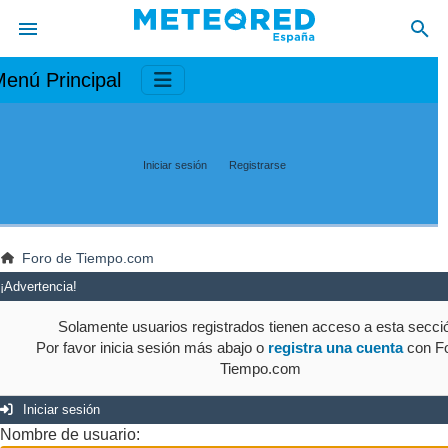
enú Principal
Iniciar sesión
Registrarse
Foro de Tiempo.com
¡Advertencia!
Solamente usuarios registrados tienen acceso a esta secci
Por favor inicia sesión más abajo o
registra una cuenta
con Fo
Tiempo.com
Iniciar sesión
Nombre de usuario: