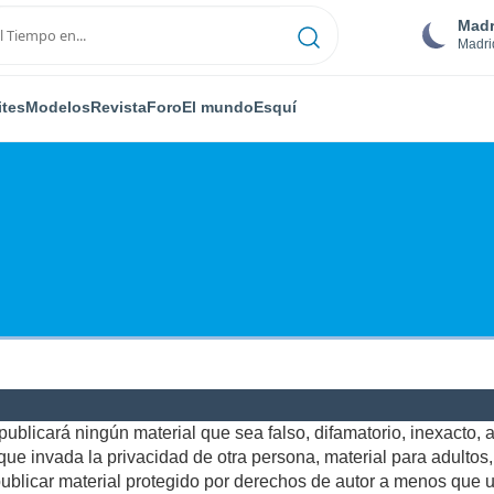
Madr
Madri
ites
Modelos
Revista
Foro
El mundo
Esquí
ublicará ningún material que sea falso, difamatorio, inexacto, ab
e invada la privacidad de otra persona, material para adultos, o
blicar material protegido por derechos de autor a menos que us