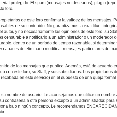
material protegido. El spam (mensajes no deseados), plagio (re
te foro.
propietarios de este foro confirmar la validez de los mensajes.
sables de su contenido. No garantizamos la exactitud, integrid
autor, y no necesariamente las opiniones de este foro, su Staff, 
censurable a notificarlo a un administrador o un moderador del 
urable, dentro de un período de tiempo razonable, si determina
r capaces de eliminar o modificar mensajes particulares de mane
nido de los mensajes que publica. Además, está de acuerdo en 
ado con este foro, su Staff, y sus subsidiarios. Los propietarios
a recabada en este servicio) en el supuesto de una queja forma
egir su nombre de usuario. Le aconsejamos que utilice un nombr
su contraseña a otra persona excepto a un administrador, para 
rsona bajo ningún concepto. Le recomendamos ENCARECIDAME
ta.