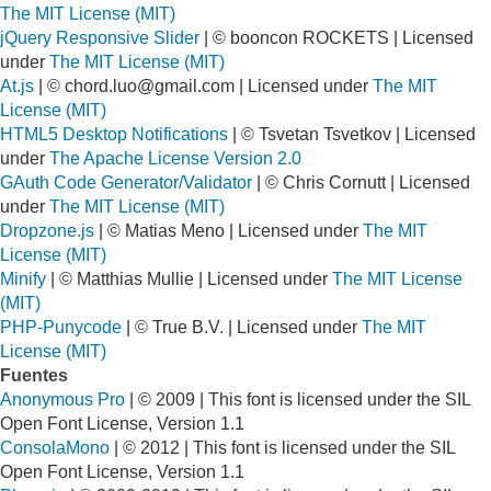
The MIT License (MIT)
jQuery Responsive Slider
| © booncon ROCKETS | Licensed
under
The MIT License (MIT)
At.js
| ©
chord.luo@gmail.com
| Licensed under
The MIT
License (MIT)
HTML5 Desktop Notifications
| © Tsvetan Tsvetkov | Licensed
under
The Apache License Version 2.0
GAuth Code Generator/Validator
| © Chris Cornutt | Licensed
under
The MIT License (MIT)
Dropzone.js
| © Matias Meno | Licensed under
The MIT
License (MIT)
Minify
| © Matthias Mullie | Licensed under
The MIT License
(MIT)
PHP-Punycode
| © True B.V. | Licensed under
The MIT
License (MIT)
Fuentes
Anonymous Pro
| © 2009 | This font is licensed under the SIL
Open Font License, Version 1.1
ConsolaMono
| © 2012 | This font is licensed under the SIL
Open Font License, Version 1.1