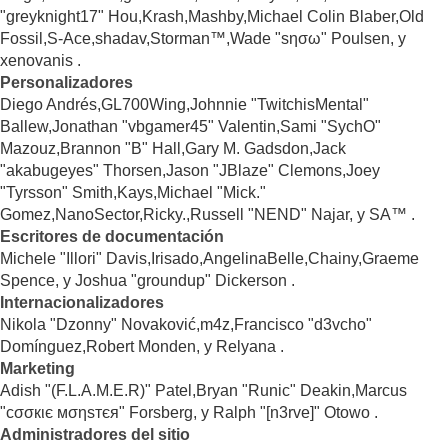
"greyknight17" Hou,Krash,Mashby,Michael Colin Blaber,Old
Fossil,S-Ace,shadav,Storman™,Wade "sησω" Poulsen, y
xenovanis .
Personalizadores
Diego Andrés,GL700Wing,Johnnie "TwitchisMental"
Ballew,Jonathan "vbgamer45" Valentin,Sami "SychO"
Mazouz,Brannon "B" Hall,Gary M. Gadsdon,Jack
"akabugeyes" Thorsen,Jason "JBlaze" Clemons,Joey
"Tyrsson" Smith,Kays,Michael "Mick."
Gomez,NanoSector,Ricky.,Russell "NEND" Najar, y SA™ .
Escritores de documentación
Michele "Illori" Davis,Irisado,AngelinaBelle,Chainy,Graeme
Spence, y Joshua "groundup" Dickerson .
Internacionalizadores
Nikola "Dzonny" Novaković,m4z,Francisco "d3vcho"
Domínguez,Robert Monden, y Relyana .
Marketing
Adish "(F.L.A.M.E.R)" Patel,Bryan "Runic" Deakin,Marcus
"cσσкιє мσηѕтєя" Forsberg, y Ralph "[n3rve]" Otowo .
Administradores del sitio