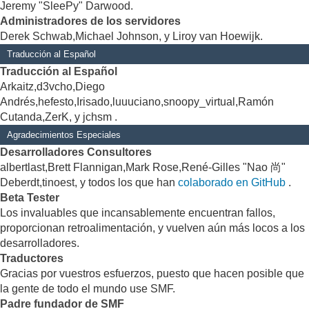
Jeremy "SleePy" Darwood.
Administradores de los servidores
Derek Schwab,Michael Johnson, y Liroy van Hoewijk.
Traducción al Español
Traducción al Español
Arkaitz,d3vcho,Diego
Andrés,hefesto,Irisado,luuuciano,snoopy_virtual,Ramón
Cutanda,ZerK, y jchsm .
Agradecimientos Especiales
Desarrolladores Consultores
albertlast,Brett Flannigan,Mark Rose,René-Gilles "Nao 尚"
Deberdt,tinoest, y todos los que han
colaborado en GitHub
.
Beta Tester
Los invaluables que incansablemente encuentran fallos,
proporcionan retroalimentación, y vuelven aún más locos a los
desarrolladores.
Traductores
Gracias por vuestros esfuerzos, puesto que hacen posible que
la gente de todo el mundo use SMF.
Padre fundador de SMF