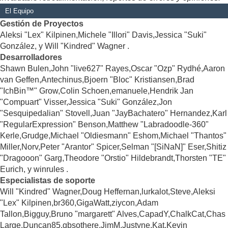
El Equipo
Gestión de Proyectos
Aleksi "Lex" Kilpinen,Michele "Illori" Davis,Jessica "Suki"
González, y Will "Kindred" Wagner .
Desarrolladores
Shawn Bulen,John "live627" Rayes,Oscar "Ozp" Rydhé,Aaron
van Geffen,Antechinus,Bjoern "Bloc" Kristiansen,Brad
"IchBin™" Grow,Colin Schoen,emanuele,Hendrik Jan
"Compuart" Visser,Jessica "Suki" González,Jon
"Sesquipedalian" Stovell,Juan "JayBachatero" Hernandez,Karl
"RegularExpression" Benson,Matthew "Labradoodle-360"
Kerle,Grudge,Michael "Oldiesmann" Eshom,Michael "Thantos"
Miller,Norv,Peter "Arantor" Spicer,Selman "[SiNaN]" Eser,Shitiz
"Dragooon" Garg,Theodore "Orstio" Hildebrandt,Thorsten "TE"
Eurich, y winrules .
Especialistas de soporte
Will "Kindred" Wagner,Doug Heffernan,lurkalot,Steve,Aleksi
"Lex" Kilpinen,br360,GigaWatt,ziycon,Adam
Tallon,Bigguy,Bruno "margarett" Alves,CapadY,ChalkCat,Chas
Large,Duncan85,gbsothere,JimM,Justyne,Kat,Kevin