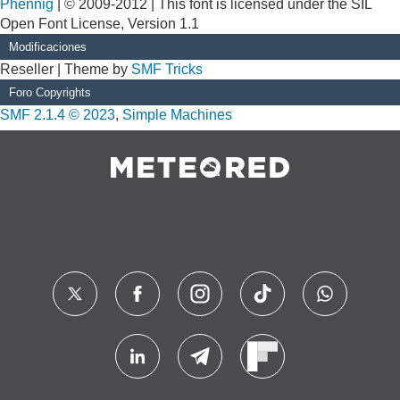
Phennig
| © 2009-2012 | This font is licensed under the SIL
Open Font License, Version 1.1
Modificaciones
Reseller | Theme by
SMF Tricks
Foro Copyrights
SMF 2.1.4 © 2023
,
Simple Machines