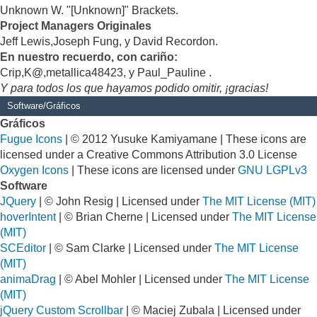
Unknown W. "[Unknown]" Brackets.
Project Managers Originales
Jeff Lewis,Joseph Fung, y David Recordon.
En nuestro recuerdo, con cariño:
Crip,K@,metallica48423, y Paul_Pauline .
Y para todos los que hayamos podido omitir, ¡gracias!
Software/Gráficos
Gráficos
Fugue Icons
| © 2012 Yusuke Kamiyamane | These icons are
licensed under a Creative Commons Attribution 3.0 License
Oxygen Icons
| These icons are licensed under
GNU LGPLv3
Software
JQuery
| © John Resig | Licensed under
The MIT License (MIT)
hoverIntent
| © Brian Cherne | Licensed under
The MIT License
(MIT)
SCEditor
| © Sam Clarke | Licensed under
The MIT License
(MIT)
animaDrag
| © Abel Mohler | Licensed under
The MIT License
(MIT)
jQuery Custom Scrollbar
| © Maciej Zubala | Licensed under