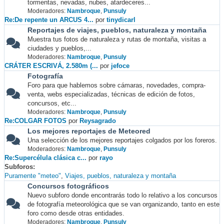
tormentas, nevadas, nubes, atardeceres...
Moderadores:
Nambroque
,
Punsuly
Re:De repente un ARCUS 4...
por
tinydicarl
Reportajes de viajes, pueblos, naturaleza y montaña
Muestra tus fotos de naturaleza y rutas de montaña, visitas a
ciudades y pueblos,...
Moderadores:
Nambroque
,
Punsuly
CRÁTER ESCRIVÁ, 2.580m (...
por
jefoce
Fotografía
Foro para que hablemos sobre cámaras, novedades, compra-
venta, webs especializadas, técnicas de edición de fotos,
concursos, etc...
Moderadores:
Nambroque
,
Punsuly
Re:COLGAR FOTOS
por
Reysagrado
Los mejores reportajes de Meteored
Una selección de los mejores reportajes colgados por los foreros.
Moderadores:
Nambroque
,
Punsuly
Re:Supercélula clásica c...
por
rayo
Subforos
Puramente "meteo"
Viajes, pueblos, naturaleza y montaña
Concursos fotográficos
Nuevo subforo donde encontrarás todo lo relativo a los concursos
de fotografía meteorológica que se van organizando, tanto en este
foro como desde otras entidades.
Moderadores:
Nambroque
,
Punsuly