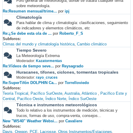
Foro general de meteorología, donde se tratará cualquier tema
sobre meteorología.
Re:Resumen mensual/trime...
por
ipj
Climatología
Para hablar de clima y climatología: clasificaciones, seguimiento
de indicadores y elementos climáticos, etc
Re:¿Se debe esta ola de ...
por
Roberto_F_S
Subforos
Climas del mundo y climatología histórica
Cambio climático
Tiempo Severo
La Meteorología Extrema
Moderador:
Kazatormentas
Re:Vídeos de tiempo seve...
por
Reysagrado
Huracanes, tifones, ciclones, tormentas tropicales
Moderador:
rayo_cruces
Re:SuperTifón DOLPHIN Ca...
por
Torrelloviedo
Subforos
Teoría Tropical
Pacífico SurOeste
Australia
Atlántico
Pacífico Este y
Central
Pacífico Oeste
Índico Norte
Índico SurOeste
Técnica e instrumentos meteorológicos
Todo lo relativo a los instrumentos de medición, técnicas y
trucos, formas de uso, compra-venta, consejos...
New "WS40" Weather Websi...
por
Cavaliere
Subforos
Davis
Oregon
PCE
Lacrosse
Otros Instrumentos/Estaciones