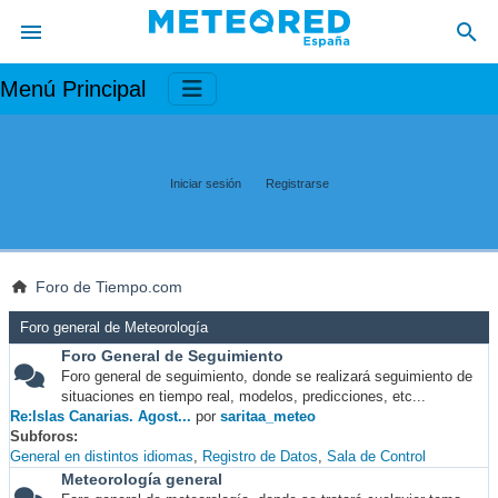
Menú Principal
Iniciar sesión
Registrarse
Foro de Tiempo.com
Foro general de Meteorología
Foro General de Seguimiento
Foro general de seguimiento, donde se realizará seguimiento de
situaciones en tiempo real, modelos, predicciones, etc...
Re:Islas Canarias. Agost...
por
saritaa_meteo
Subforos
General en distintos idiomas
Registro de Datos
Sala de Control
Meteorología general