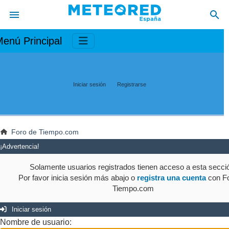
enú Principal
Iniciar sesión
Registrarse
Foro de Tiempo.com
¡Advertencia!
Solamente usuarios registrados tienen acceso a esta secci
Por favor inicia sesión más abajo o
registra una cuenta
con Fo
Tiempo.com
Iniciar sesión
Nombre de usuario: