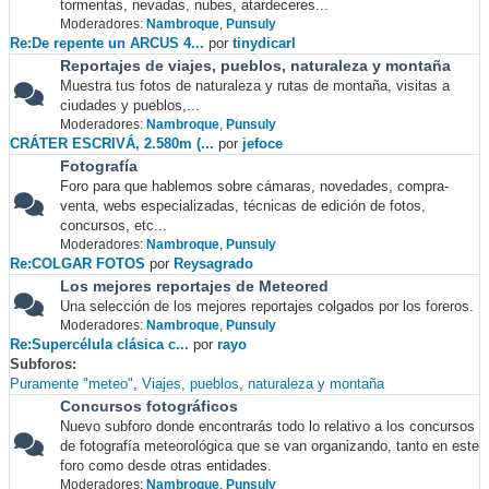
tormentas, nevadas, nubes, atardeceres...
Moderadores:
Nambroque
,
Punsuly
Re:De repente un ARCUS 4...
por
tinydicarl
Reportajes de viajes, pueblos, naturaleza y montaña
Muestra tus fotos de naturaleza y rutas de montaña, visitas a
ciudades y pueblos,...
Moderadores:
Nambroque
,
Punsuly
CRÁTER ESCRIVÁ, 2.580m (...
por
jefoce
Fotografía
Foro para que hablemos sobre cámaras, novedades, compra-
venta, webs especializadas, técnicas de edición de fotos,
concursos, etc...
Moderadores:
Nambroque
,
Punsuly
Re:COLGAR FOTOS
por
Reysagrado
Los mejores reportajes de Meteored
Una selección de los mejores reportajes colgados por los foreros.
Moderadores:
Nambroque
,
Punsuly
Re:Supercélula clásica c...
por
rayo
Subforos
Puramente "meteo"
Viajes, pueblos, naturaleza y montaña
Concursos fotográficos
Nuevo subforo donde encontrarás todo lo relativo a los concursos
de fotografía meteorológica que se van organizando, tanto en este
foro como desde otras entidades.
Moderadores:
Nambroque
,
Punsuly