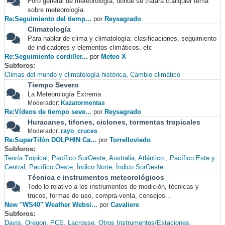
Foro general de meteorología, donde se tratará cualquier tema
sobre meteorología.
Re:Seguimiento del tiemp...
por
Reysagrado
Climatología
Para hablar de clima y climatología: clasificaciones, seguimiento
de indicadores y elementos climáticos, etc
Re:Seguimiento cordiller...
por
Meteo X
Subforos
Climas del mundo y climatología histórica
Cambio climático
Tiempo Severo
La Meteorología Extrema
Moderador:
Kazatormentas
Re:Vídeos de tiempo seve...
por
Reysagrado
Huracanes, tifones, ciclones, tormentas tropicales
Moderador:
rayo_cruces
Re:SuperTifón DOLPHIN Ca...
por
Torrelloviedo
Subforos
Teoría Tropical
Pacífico SurOeste
Australia
Atlántico
Pacífico Este y
Central
Pacífico Oeste
Índico Norte
Índico SurOeste
Técnica e instrumentos meteorológicos
Todo lo relativo a los instrumentos de medición, técnicas y
trucos, formas de uso, compra-venta, consejos...
New "WS40" Weather Websi...
por
Cavaliere
Subforos
Davis
Oregon
PCE
Lacrosse
Otros Instrumentos/Estaciones