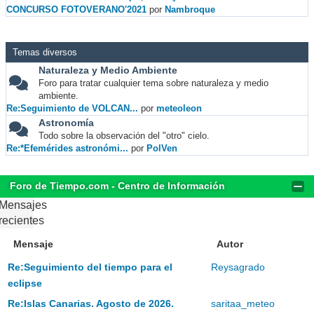
CONCURSO FOTOVERANO'2021
por
Nambroque
Temas diversos
Naturaleza y Medio Ambiente
Foro para tratar cualquier tema sobre naturaleza y medio
ambiente.
Re:Seguimiento de VOLCAN...
por
meteoleon
Astronomía
Todo sobre la observación del "otro" cielo.
Re:*Efemérides astronómi...
por
PolVen
Foro de Tiempo.com - Centro de Información
Mensajes
recientes
Mensaje
Autor
Re:Seguimiento del tiempo para el
Reysagrado
eclipse
Re:Islas Canarias. Agosto de 2026.
saritaa_meteo