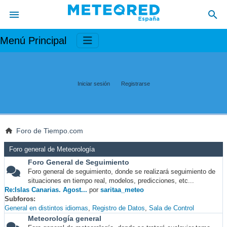
Menú Principal
Iniciar sesión
Registrarse
Foro de Tiempo.com
Foro general de Meteorología
Foro General de Seguimiento
Foro general de seguimiento, donde se realizará seguimiento de
situaciones en tiempo real, modelos, predicciones, etc...
Re:Islas Canarias. Agost...
por
saritaa_meteo
Subforos
General en distintos idiomas
Registro de Datos
Sala de Control
Meteorología general