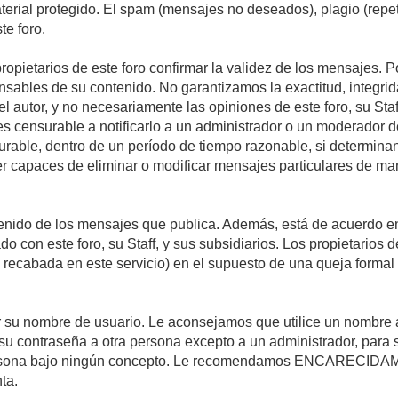
material protegido. El spam (mensajes no deseados), plagio (re
te foro.
propietarios de este foro confirmar la validez de los mensajes.
sables de su contenido. No garantizamos la exactitud, integrid
autor, y no necesariamente las opiniones de este foro, su Staff, 
censurable a notificarlo a un administrador o un moderador del 
urable, dentro de un período de tiempo razonable, si determina
r capaces de eliminar o modificar mensajes particulares de mane
nido de los mensajes que publica. Además, está de acuerdo en 
ado con este foro, su Staff, y sus subsidiarios. Los propietarios
a recabada en este servicio) en el supuesto de una queja forma
egir su nombre de usuario. Le aconsejamos que utilice un nombr
su contraseña a otra persona excepto a un administrador, para 
rsona bajo ningún concepto. Le recomendamos ENCARECIDAME
ta.