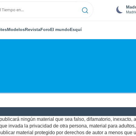
Madr
Madri
ites
Modelos
Revista
Foro
El mundo
Esquí
ublicará ningún material que sea falso, difamatorio, inexacto, ab
e invada la privacidad de otra persona, material para adultos, o
blicar material protegido por derechos de autor a menos que us