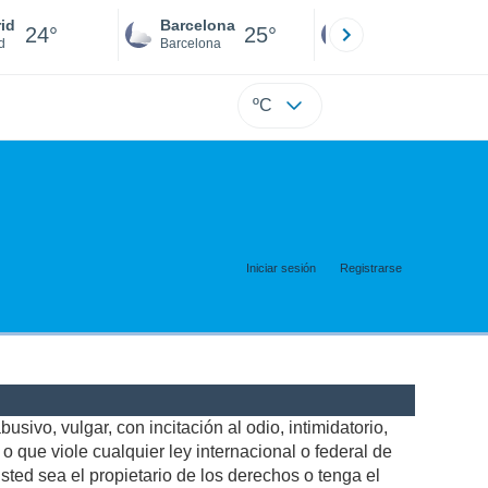
id
Barcelona
Sevilla
24°
25°
22°
d
Barcelona
Sevilla
ºC
Iniciar sesión
Registrarse
usivo, vulgar, con incitación al odio, intimidatorio,
 que viole cualquier ley internacional o federal de
ted sea el propietario de los derechos o tenga el