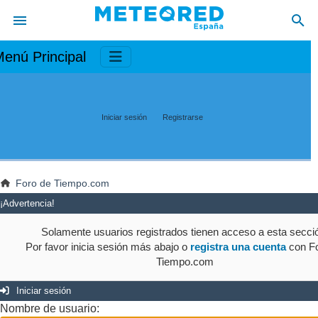
enú Principal
Iniciar sesión
Registrarse
Foro de Tiempo.com
¡Advertencia!
Solamente usuarios registrados tienen acceso a esta secci
Por favor inicia sesión más abajo o
registra una cuenta
con Fo
Tiempo.com
Iniciar sesión
Nombre de usuario: