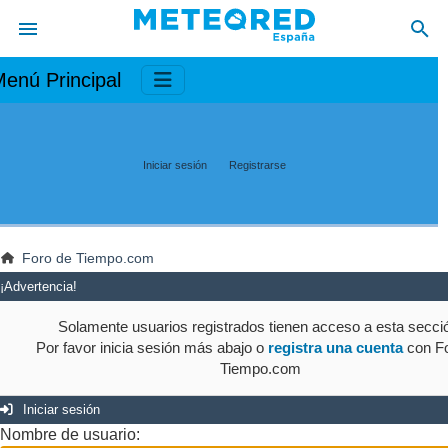
enú Principal
Iniciar sesión
Registrarse
Foro de Tiempo.com
¡Advertencia!
Solamente usuarios registrados tienen acceso a esta secci
Por favor inicia sesión más abajo o
registra una cuenta
con Fo
Tiempo.com
Iniciar sesión
Nombre de usuario: