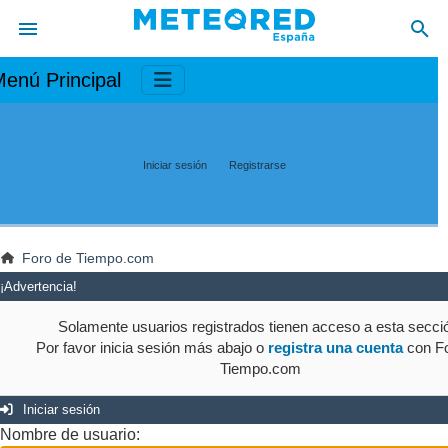
enú Principal
Iniciar sesión
Registrarse
Foro de Tiempo.com
¡Advertencia!
Solamente usuarios registrados tienen acceso a esta secci
Por favor inicia sesión más abajo o
registra una cuenta
con Fo
Tiempo.com
Iniciar sesión
Nombre de usuario: