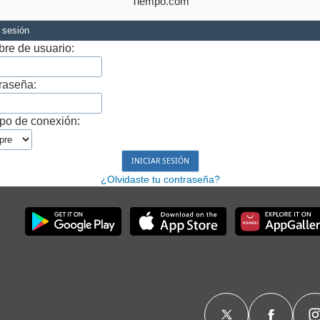
Tiempo.com
r sesión
re de usuario:
raseña:
po de conexión:
¿Olvidaste tu contraseña?