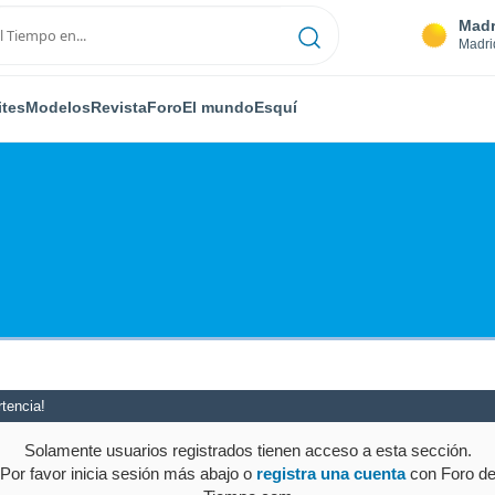
Madr
Madri
ites
Modelos
Revista
Foro
El mundo
Esquí
tencia!
Solamente usuarios registrados tienen acceso a esta sección.
Por favor inicia sesión más abajo o
registra una cuenta
con Foro d