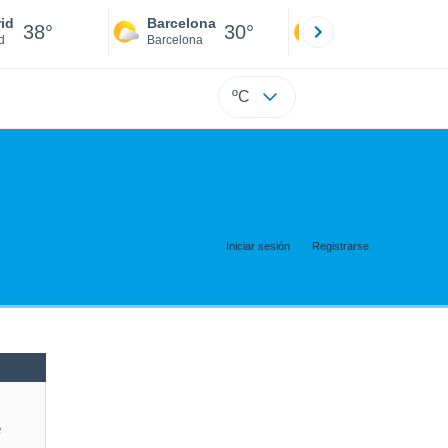
id
Barcelona
Sevilla
38°
30°
41°
d
Barcelona
Sevilla
ºC
Iniciar sesión
Registrarse
e