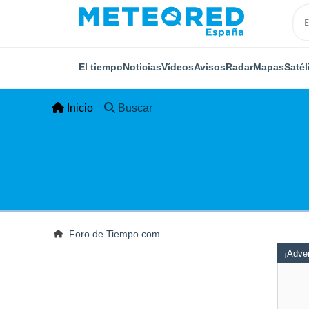
El tiempo
Noticias
Vídeos
Avisos
Radar
Mapas
Satél
Inicio
Buscar
Foro de Tiempo.com
¡Adver