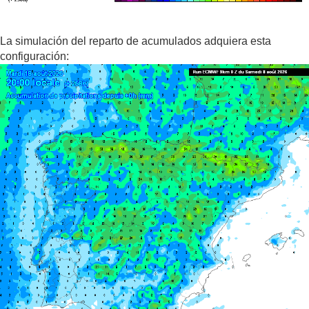
La simulación del reparto de acumulados adquiera esta
configuración: