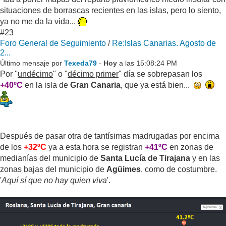
situaciones de borrascas recientes en las islas, pero lo siento,
ya no me da la vida...
#23
Foro General de Seguimiento
/
Re:Islas Canarias. Agosto de
2...
Último mensaje por
Texeda79
-
Hoy
a las 15:08:24 PM
Por ''
undécimo
" o "
décimo primer
" día se sobrepasan los
+40ºC
en la isla de
Gran Canaria
, que ya está bien...
Después de pasar otra de tantísimas madrugadas por encima
de los
+32ºC
ya a esta hora se registran
+41ºC
en zonas de
medianías del municipio de
Santa Lucía de Tirajana
y en las
zonas bajas del municipio de
Agüimes
, como de costumbre.
'
Aquí sí que no hay quien viva
'.