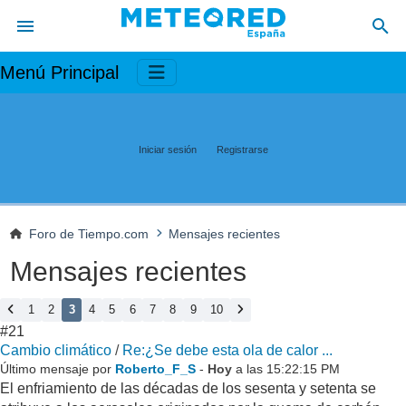
Menú Principal
Iniciar sesión
Registrarse
Foro de Tiempo.com
Mensajes recientes
Mensajes recientes
1
2
3
4
5
6
7
8
9
10
#21
Cambio climático
/
Re:¿Se debe esta ola de calor ...
Último mensaje por
Roberto_F_S
-
Hoy
a las 15:22:15 PM
El enfriamiento de las décadas de los sesenta y setenta se