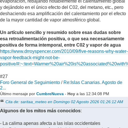
evaporación, rebajando notablemente el calentamiento global
y dejándolo en el único efecto del C02, del metano, etc., pero
deshaciendo esa amplificación del calentamiento por el efecto
de la mayor cantidad de vapor atmosférico global.
Un artículo sencillo y resumido sobre esas dudas sobre
esa retroalimentación positiva, o que sea necesariamente
positiva de forma intemporal, entre C02 y vapor de agua
https://www.drroyspencer.com/2010/09/five-reasons-why-water-
vapor-feedback-might-not-be-
positive/#:~:text=Warmer%20air%20is%20associated%20wi
#27
Foro General de Seguimiento
/
Re:Islas Canarias. Agosto de
2...
Último mensaje por
CumbreNueva
-
Hoy
a las 12:34:08 PM
Cita de: saritaa_meteo en Domingo 02 Agosto 2026 01:26:12 AM
Algunos de los mitos más conocidos
:
- La calima apenas afecta a las islas occidentales