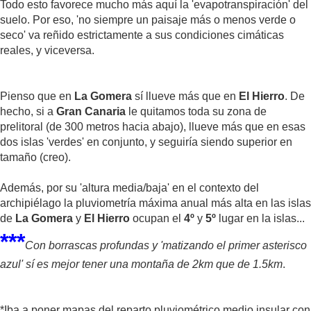
Todo esto favorece mucho más aquí la 'evapotranspiración' del
suelo. Por eso, 'no siempre un paisaje más o menos verde o
seco' va reñido estrictamente a sus condiciones cimáticas
reales, y viceversa.
Pienso que en
La Gomera
sí llueve más que en
El Hierro
. De
hecho, si a
Gran Canaria
le quitamos toda su zona de
prelitoral (de 300 metros hacia abajo), llueve más que en esas
dos islas 'verdes' en conjunto, y seguiría siendo superior en
tamaño (creo).
Además, por su 'altura media/baja' en el contexto del
archipiélago la pluviometría máxima anual más alta en las islas
de
La Gomera
y
El Hierro
ocupan el
4º
y
5º
lugar en la islas...
***
Con borrascas profundas y 'matizando el primer asterisco
azul' sí es mejor tener una montaña de 2km que de 1.5km
.
*Iba a poner mapas del reparto pluviométrico medio insular con