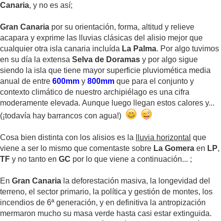
Canaria
, y no es así;
Gran Canaria
por su orientación, forma, altitud y relieve
acapara y exprime las lluvias clásicas del alisio mejor que
cualquier otra isla canaria incluída
La Palma
. Por algo tuvimos
en su día la extensa
Selva de Doramas
y por algo sigue
siendo la isla que tiene mayor superficie pluviomética media
anual de entre
600mm
y
800mm
que para el conjunto y
contexto climático de nuestro archipiélago es una cifra
moderamente elevada. Aunque luego llegan estos calores y...
(¡todavía hay barrancos con agua!)
Cosa bien distinta con los alisios es la
lluvia horizontal
que
viene a ser lo mismo que comentaste sobre
La Gomera
en
LP
,
TF
y no tanto en
GC
por lo que viene a continuación... ;
En
Gran Canaria
la deforestación masiva, la longevidad del
terreno, el sector primario, la política y gestión de montes, los
incendios de 6ª generación, y en definitiva la antropización
mermaron mucho su masa verde hasta casi estar extinguida.