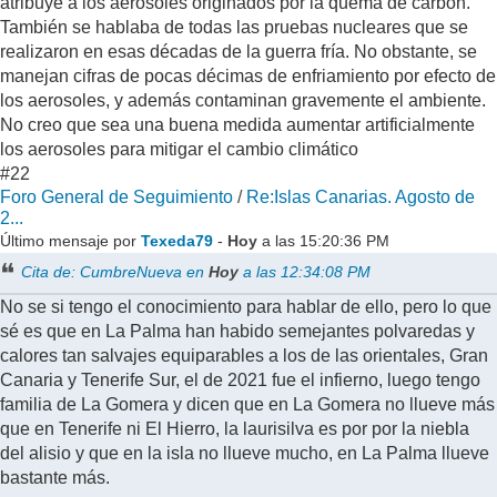
atribuye a los aerosoles originados por la quema de carbón.
También se hablaba de todas las pruebas nucleares que se
realizaron en esas décadas de la guerra fría. No obstante, se
manejan cifras de pocas décimas de enfriamiento por efecto de
los aerosoles, y además contaminan gravemente el ambiente.
No creo que sea una buena medida aumentar artificialmente
los aerosoles para mitigar el cambio climático
#22
Foro General de Seguimiento
/
Re:Islas Canarias. Agosto de
2...
Último mensaje por
Texeda79
-
Hoy
a las 15:20:36 PM
Cita de: CumbreNueva en
Hoy
a las 12:34:08 PM
No se si tengo el conocimiento para hablar de ello, pero lo que
sé es que en La Palma han habido semejantes polvaredas y
calores tan salvajes equiparables a los de las orientales, Gran
Canaria y Tenerife Sur, el de 2021 fue el infierno, luego tengo
familia de La Gomera y dicen que en La Gomera no llueve más
que en Tenerife ni El Hierro, la laurisilva es por por la niebla
del alisio y que en la isla no llueve mucho, en La Palma llueve
bastante más.