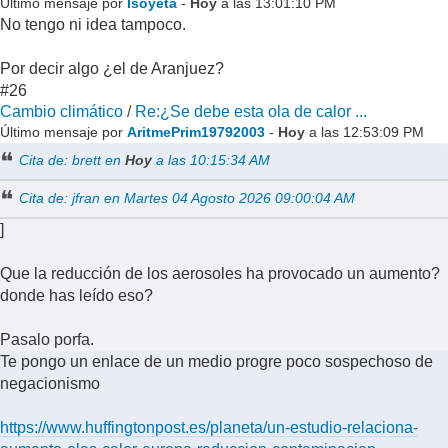
Último mensaje por
Isoyeta
-
Hoy
a las 13:01:10 PM
No tengo ni idea tampoco.
Por decir algo ¿el de Aranjuez?
#26
Cambio climático
/
Re:¿Se debe esta ola de calor ...
Último mensaje por
AritmePrim19792003
-
Hoy
a las 12:53:09 PM
Cita de: brett en
Hoy
a las 10:15:34 AM
Cita de: jfran en Martes 04 Agosto 2026 09:00:04 AM
]
Que la reducción de los aerosoles ha provocado un aumento?
donde has leído eso?
Pasalo porfa.
Te pongo un enlace de un medio progre poco sospechoso de
negacionismo
https://www.huffingtonpost.es/planeta/un-estudio-relaciona-