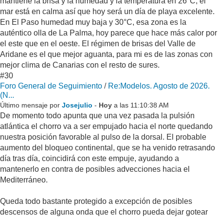
mantiene la brisa y la humedad y la temperatura en 26°C, el
mar está en calma así que hoy será un día de playa excelente.
En El Paso humedad muy baja y 30°C, esa zona es la
auténtico olla de La Palma, hoy parece que hace más calor por
el este que en el oeste. El régimen de brisas del Valle de
Aridane es el que mejor aguanta, para mi es de las zonas con
mejor clima de Canarias con el resto de sures.
#30
Foro General de Seguimiento
/
Re:Modelos. Agosto de 2026.
(N...
Último mensaje por
Josejulio
-
Hoy
a las 11:10:38 AM
De momento todo apunta que una vez pasada la pulsión
atlántica el chorro va a ser empujado hacia el norte quedando
nuestra posición favorable al pulso de la dorsal. El probable
aumento del bloqueo continental, que se ha venido retrasando
día tras día, coincidirá con este empuje, ayudando a
mantenerlo en contra de posibles advecciones hacia el
Mediterráneo.
Queda todo bastante protegido a excepción de posibles
descensos de alguna onda que el chorro pueda dejar gotear