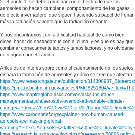
2- el punto 1- se debe combinar con el hecho de que los
aerosoles no hacen cambiar el comportamiento de los gases
de efecto invernadero, que siguen haciendo su papel de frenar
más la radiación saliente que la radiación entrante.
Y nos encontramos con la dificultad habitual de como bien
dices, hacer de nostradamus con el clima, y es que es hay que
combinar correctamente tantos y tantos factores, y no olvidarse
de ninguno por el camino...
Artículos de interés sobre cómo el calentamiento de los suelos
dispara la formación de aerosoles y cómo se cree que afectan :
https://www.researchgate.net/publication/314300937_Bioaeros
https://pmc.ncbi.nlm.nih.gov/articles/PMC8251604/#:~:t
https://www.mapfreglobalrisks.com/en/risks-insurance-
management/article/aerosols-overlooked-variable-climate-
change/#:~:text=When%20we%20talk%20about%20climate%
https://www.carbonbrief.org/explainer-how-human-caused-
aerosols-are-masking-global-
warming#:~:text=Aerosols%20affect%20the%20climate%20
https://research.fs.usda.gov/download/treesearch/58866.