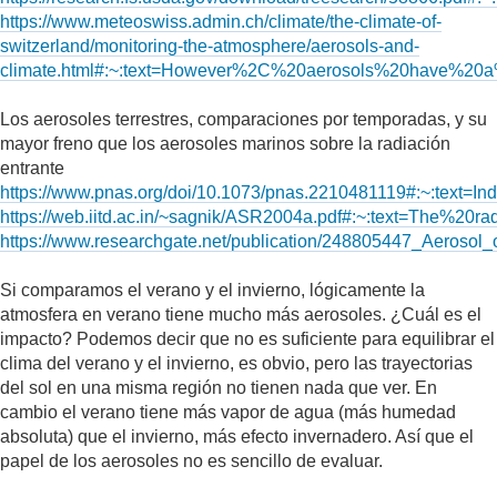
https://www.meteoswiss.admin.ch/climate/the-climate-of-
switzerland/monitoring-the-atmosphere/aerosols-and-
climate.html#:~:text=However%2C%20aerosols%20have%20a
Los aerosoles terrestres, comparaciones por temporadas, y su
mayor freno que los aerosoles marinos sobre la radiación
entrante
https://www.pnas.org/doi/10.1073/pnas.2210481119#:~:
https://web.iitd.ac.in/~sagnik/ASR2004a.pdf#:~:text=Th
https://www.researchgate.net/publication/248805447_Aeros
Si comparamos el verano y el invierno, lógicamente la
atmosfera en verano tiene mucho más aerosoles. ¿Cuál es el
impacto? Podemos decir que no es suficiente para equilibrar el
clima del verano y el invierno, es obvio, pero las trayectorias
del sol en una misma región no tienen nada que ver. En
cambio el verano tiene más vapor de agua (más humedad
absoluta) que el invierno, más efecto invernadero. Así que el
papel de los aerosoles no es sencillo de evaluar.