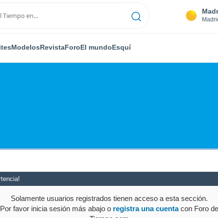
Madr
Madri
ites
Modelos
Revista
Foro
El mundo
Esquí
tencia!
Solamente usuarios registrados tienen acceso a esta sección.
Por favor inicia sesión más abajo o
registra una cuenta
con Foro d