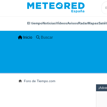
El tiempo
Noticias
Vídeos
Avisos
Radar
Mapas
Satél
Inicio
Buscar
Foro de Tiempo.com
¡Adver