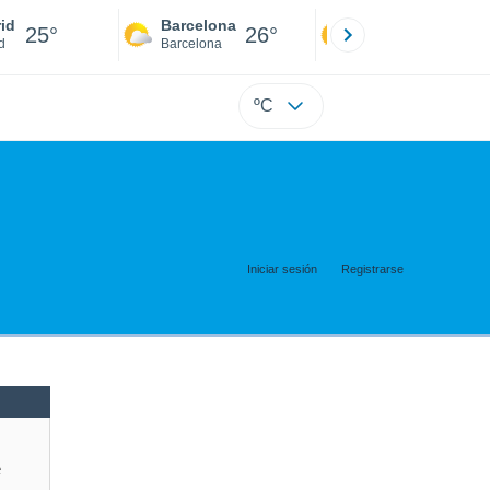
id
Barcelona
Sevilla
25°
26°
25°
d
Barcelona
Sevilla
ºC
Iniciar sesión
Registrarse
e