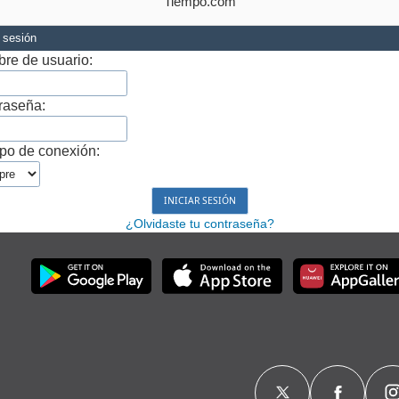
Tiempo.com
r sesión
re de usuario:
raseña:
po de conexión:
¿Olvidaste tu contraseña?