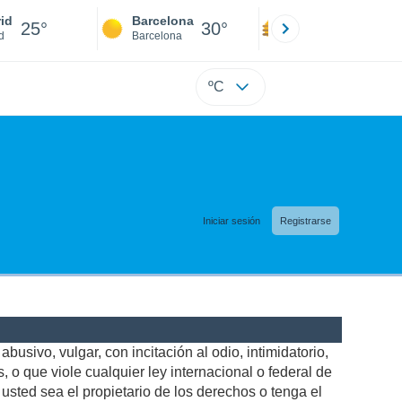
id
Barcelona
Sevilla
25°
30°
30°
d
Barcelona
Sevilla
ºC
Iniciar sesión
Registrarse
busivo, vulgar, con incitación al odio, intimidatorio,
 o que viole cualquier ley internacional o federal de
sted sea el propietario de los derechos o tenga el