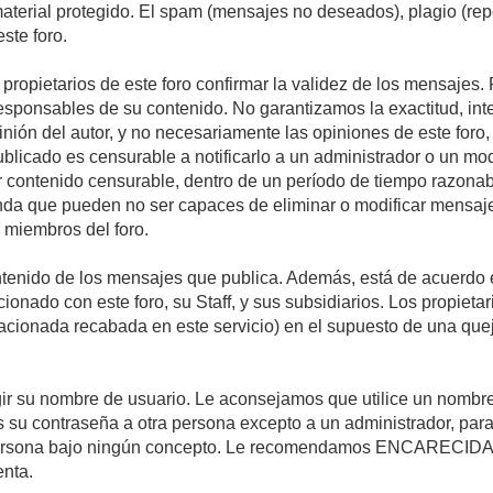
 material protegido. El spam (mensajes no deseados), plagio (r
ste foro.
s propietarios de este foro confirmar la validez de los mensaje
esponsables de su contenido. No garantizamos la exactitud, int
ón del autor, y no necesariamente las opiniones de este foro, su
licado es censurable a notificarlo a un administrador o un mode
ar contenido censurable, dentro de un período de tiempo razonab
enda que pueden no ser capaces de eliminar o modificar mensaje
s miembros del foro.
tenido de los mensajes que publica. Además, está de acuerdo e
acionado con este foro, su Staff, y sus subsidiarios. Los propiet
relacionada recabada en este servicio) en el supuesto de una qu
elegir su nombre de usuario. Le aconsejamos que utilice un nomb
s su contraseña a otra persona excepto a un administrador, para
ersona bajo ningún concepto. Le recomendamos ENCARECIDA
enta.