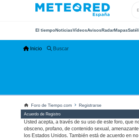
El tiempo
Noticias
Vídeos
Avisos
Radar
Mapas
Satél
Inicio
Buscar
Foro de Tiempo.com
Registrarse
Acuerdo de Registro
Usted acepta, a través de su uso de este foro, que no 
obsceno, profano, de contenido sexual, amenazante, q
los Estados Unidos. También está de acuerdo en no p