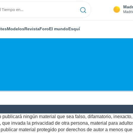
Madr
Madri
ites
Modelos
Revista
Foro
El mundo
Esquí
publicará ningún material que sea falso, difamatorio, inexacto, a
ue invada la privacidad de otra persona, material para adultos,
ublicar material protegido por derechos de autor a menos que u