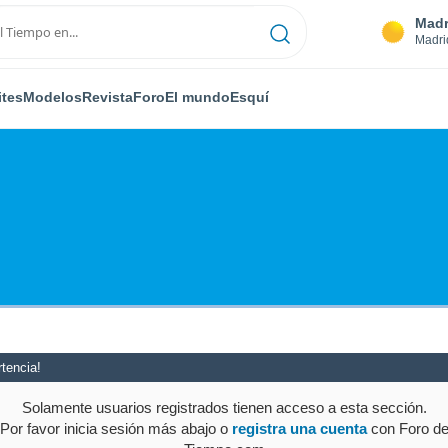
Madr
Madri
ites
Modelos
Revista
Foro
El mundo
Esquí
tencia!
Solamente usuarios registrados tienen acceso a esta sección.
Por favor inicia sesión más abajo o
registra una cuenta
con Foro d