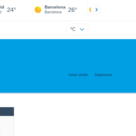
id
Barcelona
Sevilla
24°
26°
23°
d
Barcelona
Sevilla
ºC
Iniciar sesión
Registrarse
e