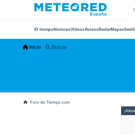
El tiempo
Noticias
Vídeos
Avisos
Radar
Mapas
Satél
Inicio
Buscar
Foro de Tiempo.com
¡Adver