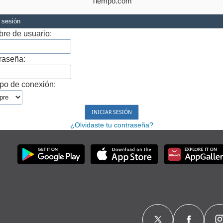
Tiempo.com
r sesión
re de usuario:
raseña:
po de conexión:
¿Olvidaste tu contraseña?