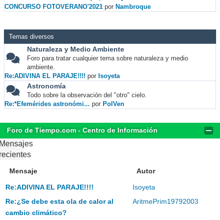
CONCURSO FOTOVERANO'2021
por
Nambroque
Temas diversos
Naturaleza y Medio Ambiente
Foro para tratar cualquier tema sobre naturaleza y medio
ambiente.
Re:ADIVINA EL PARAJE!!!!
por
Isoyeta
Astronomía
Todo sobre la observación del "otro" cielo.
Re:*Efemérides astronómi...
por
PolVen
Foro de Tiempo.com - Centro de Información
Mensajes
recientes
Mensaje
Autor
Re:ADIVINA EL PARAJE!!!!
Isoyeta
Re:¿Se debe esta ola de calor al
AritmePrim19792003
cambio climático?