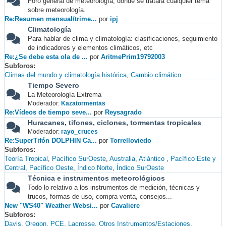
Foro general de meteorología, donde se tratará cualquier tema
sobre meteorología.
Re:Resumen mensual/trime...
por
ipj
Climatología
Para hablar de clima y climatología: clasificaciones, seguimiento
de indicadores y elementos climáticos, etc
Re:¿Se debe esta ola de ...
por
AritmePrim19792003
Subforos
Climas del mundo y climatología histórica
Cambio climático
Tiempo Severo
La Meteorología Extrema
Moderador:
Kazatormentas
Re:Vídeos de tiempo seve...
por
Reysagrado
Huracanes, tifones, ciclones, tormentas tropicales
Moderador:
rayo_cruces
Re:SuperTifón DOLPHIN Ca...
por
Torrelloviedo
Subforos
Teoría Tropical
Pacífico SurOeste
Australia
Atlántico
Pacífico Este y
Central
Pacífico Oeste
Índico Norte
Índico SurOeste
Técnica e instrumentos meteorológicos
Todo lo relativo a los instrumentos de medición, técnicas y
trucos, formas de uso, compra-venta, consejos...
New "WS40" Weather Websi...
por
Cavaliere
Subforos
Davis
Oregon
PCE
Lacrosse
Otros Instrumentos/Estaciones