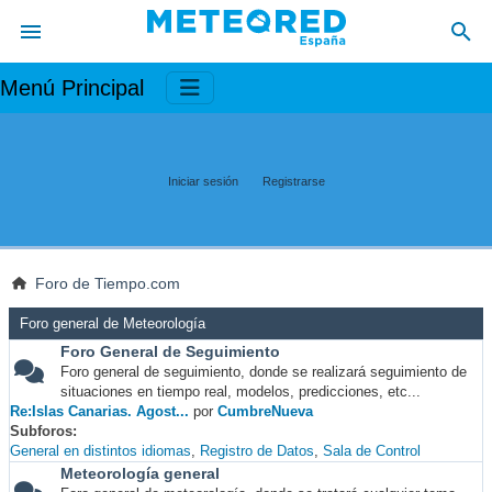
Menú Principal
Iniciar sesión
Registrarse
Foro de Tiempo.com
Foro general de Meteorología
Foro General de Seguimiento
Foro general de seguimiento, donde se realizará seguimiento de
situaciones en tiempo real, modelos, predicciones, etc...
Re:Islas Canarias. Agost...
por
CumbreNueva
Subforos
General en distintos idiomas
Registro de Datos
Sala de Control
Meteorología general