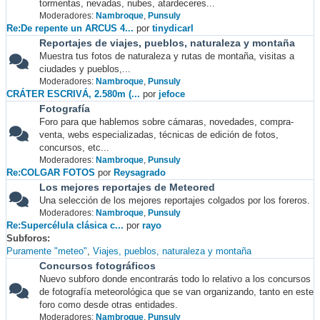
tormentas, nevadas, nubes, atardeceres...
Moderadores:
Nambroque
,
Punsuly
Re:De repente un ARCUS 4...
por
tinydicarl
Reportajes de viajes, pueblos, naturaleza y montaña
Muestra tus fotos de naturaleza y rutas de montaña, visitas a
ciudades y pueblos,...
Moderadores:
Nambroque
,
Punsuly
CRÁTER ESCRIVÁ, 2.580m (...
por
jefoce
Fotografía
Foro para que hablemos sobre cámaras, novedades, compra-
venta, webs especializadas, técnicas de edición de fotos,
concursos, etc...
Moderadores:
Nambroque
,
Punsuly
Re:COLGAR FOTOS
por
Reysagrado
Los mejores reportajes de Meteored
Una selección de los mejores reportajes colgados por los foreros.
Moderadores:
Nambroque
,
Punsuly
Re:Supercélula clásica c...
por
rayo
Subforos
Puramente "meteo"
Viajes, pueblos, naturaleza y montaña
Concursos fotográficos
Nuevo subforo donde encontrarás todo lo relativo a los concursos
de fotografía meteorológica que se van organizando, tanto en este
foro como desde otras entidades.
Moderadores:
Nambroque
,
Punsuly