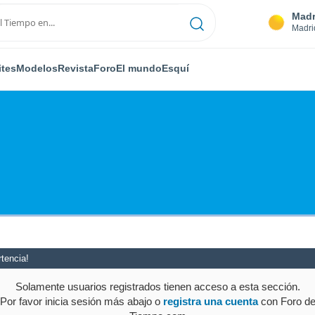
Madr
Madri
ites
Modelos
Revista
Foro
El mundo
Esquí
tencia!
Solamente usuarios registrados tienen acceso a esta sección.
Por favor inicia sesión más abajo o
registra una cuenta
con Foro d