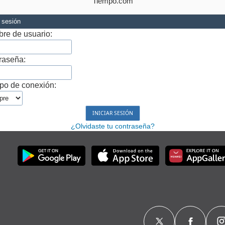
Tiempo.com
r sesión
re de usuario:
raseña:
po de conexión:
¿Olvidaste tu contraseña?