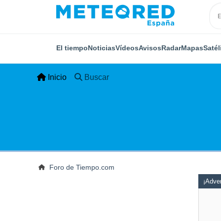
El tiempo
Noticias
Vídeos
Avisos
Radar
Mapas
Satél
Inicio
Buscar
Foro de Tiempo.com
¡Adver