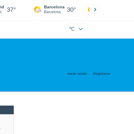
id
Barcelona
Sevilla
37°
30°
40°
d
Barcelona
Sevilla
ºC
Iniciar sesión
Registrarse
e