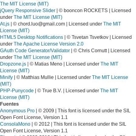
The MIT License (MIT)
jQuery Responsive Slider
| © booncon ROCKETS | Licensed
under
The MIT License (MIT)
At.js
| ©
chord.luo@gmail.com
| Licensed under
The MIT
License (MIT)
HTML5 Desktop Notifications
| © Tsvetan Tsvetkov | Licensed
under
The Apache License Version 2.0
GAuth Code Generator/Validator
| © Chris Cornutt | Licensed
under
The MIT License (MIT)
Dropzone.js
| © Matias Meno | Licensed under
The MIT
License (MIT)
Minify
| © Matthias Mullie | Licensed under
The MIT License
(MIT)
PHP-Punycode
| © True B.V. | Licensed under
The MIT
License (MIT)
Fuentes
Anonymous Pro
| © 2009 | This font is licensed under the SIL
Open Font License, Version 1.1
ConsolaMono
| © 2012 | This font is licensed under the SIL
Open Font License, Version 1.1