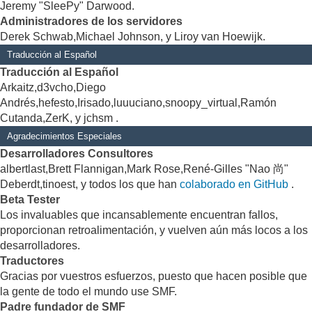
Jeremy "SleePy" Darwood.
Administradores de los servidores
Derek Schwab,Michael Johnson, y Liroy van Hoewijk.
Traducción al Español
Traducción al Español
Arkaitz,d3vcho,Diego
Andrés,hefesto,Irisado,luuuciano,snoopy_virtual,Ramón
Cutanda,ZerK, y jchsm .
Agradecimientos Especiales
Desarrolladores Consultores
albertlast,Brett Flannigan,Mark Rose,René-Gilles "Nao 尚"
Deberdt,tinoest, y todos los que han
colaborado en GitHub
.
Beta Tester
Los invaluables que incansablemente encuentran fallos,
proporcionan retroalimentación, y vuelven aún más locos a los
desarrolladores.
Traductores
Gracias por vuestros esfuerzos, puesto que hacen posible que
la gente de todo el mundo use SMF.
Padre fundador de SMF