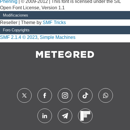
Phennig
| © 2009-2012 | This font is licensed under the SIL
Open Font License, Version 1.1
Modificaciones
Reseller | Theme by
SMF Tricks
Foro Copyrights
SMF 2.1.4 © 2023
,
Simple Machines