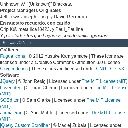
Unknown W. "[Unknown]" Brackets.
Project Managers Originales
Jeff Lewis,Joseph Fung, y David Recordon.
En nuestro recuerdo, con cariño:
Crip,K@,metallica48423, y Paul_Pauline .
Y para todos los que hayamos podido omitir, ¡gracias!
Software/Gráficos
Gráficos
Fugue Icons
| © 2012 Yusuke Kamiyamane | These icons are
licensed under a Creative Commons Attribution 3.0 License
Oxygen Icons
| These icons are licensed under
GNU LGPLv3
Software
JQuery
| © John Resig | Licensed under
The MIT License (MIT)
hoverIntent
| © Brian Cherne | Licensed under
The MIT License
(MIT)
SCEditor
| © Sam Clarke | Licensed under
The MIT License
(MIT)
animaDrag
| © Abel Mohler | Licensed under
The MIT License
(MIT)
jQuery Custom Scrollbar
| © Maciej Zubala | Licensed under