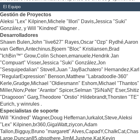
El Equipo
Gestión de Proyectos
Aleksi "Lex" Kilpinen,Michele "Illori" Davis,Jessica "Suki"
González, y Will "Kindred" Wagner .
Desarrolladores
Shawn Bulen,John "live627" Rayes,Oscar "Ozp" Rydhé,Aaron
van Geffen,Antechinus,Bjoern "Bloc" Kristiansen,Brad
"IchBin™" Grow,Colin Schoen,emanuele,Hendrik Jan
"Compuart" Visser,Jessica "Suki" González,Jon
"Sesquipedalian" Stovell,Juan "JayBachatero" Hernandez,Karl
"RegularExpression" Benson,Matthew "Labradoodle-360"
Kerle,Grudge,Michael "Oldiesmann" Eshom,Michael "Thantos"
Miller,Norv,Peter "Arantor" Spicer,Selman "[SiNaN]" Eser,Shitiz
"Dragooon" Garg,Theodore "Orstio" Hildebrandt,Thorsten "TE"
Eurich, y winrules .
Especialistas de soporte
Will "Kindred" Wagner,Doug Heffernan,lurkalot,Steve,Aleksi
"Lex" Kilpinen,br360,GigaWatt,ziycon,Adam
Tallon,Bigguy,Bruno "margarett" Alves,CapadY,ChalkCat,Chas
Large,Duncan85,gbsothere,JimM,Justyne,Kat,Kevin