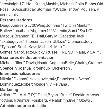
"greyknight17" Hou,Krash,Mashby,Michael Colin Blaber,Old
Fossil,S-Ace,shadav,Storman™,Wade "sησω" Poulsen, y
xenovanis .
Personalizadores
Diego Andrés,GL700Wing,Johnnie "TwitchisMental"
Ballew,Jonathan "vbgamer45" Valentin,Sami "SychO"
Mazouz,Brannon "B" Hall,Gary M. Gadsdon,Jack
"akabugeyes" Thorsen,Jason "JBlaze" Clemons,Joey
"Tyrsson" Smith,Kays,Michael "Mick."
Gomez,NanoSector,Ricky.,Russell "NEND" Najar, y SA™ .
Escritores de documentación
Michele "Illori" Davis,Irisado,AngelinaBelle,Chainy,Graeme
Spence, y Joshua "groundup" Dickerson .
Internacionalizadores
Nikola "Dzonny" Novaković,m4z,Francisco "d3vcho"
Domínguez,Robert Monden, y Relyana .
Marketing
Adish "(F.L.A.M.E.R)" Patel,Bryan "Runic" Deakin,Marcus
"cσσкιє мσηѕтєя" Forsberg, y Ralph "[n3rve]" Otowo .
Administradores del sitio