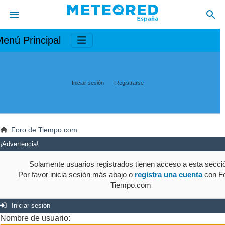
enú Principal
Iniciar sesión
Registrarse
Foro de Tiempo.com
¡Advertencia!
Solamente usuarios registrados tienen acceso a esta secci
Por favor inicia sesión más abajo o
registra una cuenta
con Fo
Tiempo.com
Iniciar sesión
Nombre de usuario: