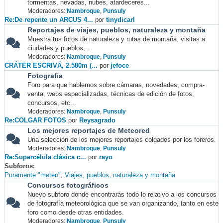
tormentas, nevadas, nubes, atardeceres...
Moderadores:
Nambroque
,
Punsuly
Re:De repente un ARCUS 4...
por
tinydicarl
Reportajes de viajes, pueblos, naturaleza y montaña
Muestra tus fotos de naturaleza y rutas de montaña, visitas a
ciudades y pueblos,...
Moderadores:
Nambroque
,
Punsuly
CRÁTER ESCRIVÁ, 2.580m (...
por
jefoce
Fotografía
Foro para que hablemos sobre cámaras, novedades, compra-
venta, webs especializadas, técnicas de edición de fotos,
concursos, etc...
Moderadores:
Nambroque
,
Punsuly
Re:COLGAR FOTOS
por
Reysagrado
Los mejores reportajes de Meteored
Una selección de los mejores reportajes colgados por los foreros.
Moderadores:
Nambroque
,
Punsuly
Re:Supercélula clásica c...
por
rayo
Subforos
Puramente "meteo"
Viajes, pueblos, naturaleza y montaña
Concursos fotográficos
Nuevo subforo donde encontrarás todo lo relativo a los concursos
de fotografía meteorológica que se van organizando, tanto en este
foro como desde otras entidades.
Moderadores:
Nambroque
,
Punsuly