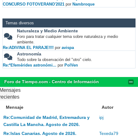
CONCURSO FOTOVERANO'2021
por
Nambroque
Temas diversos
Naturaleza y Medio Ambiente
Foro para tratar cualquier tema sobre naturaleza y medio
ambiente.
Re:ADIVINA EL PARAJE!!!!
por
avispa
Astronomía
Todo sobre la observación del "otro" cielo.
Re:*Efemérides astronómi...
por
PolVen
Foro de Tiempo.com - Centro de Información
Mensajes
recientes
Mensaje
Autor
Re:Comunidad de Madrid, Extremadura y
ipj
Castilla La Mancha. Agosto de 2026.
Re:Islas Canarias. Agosto de 2026.
Texeda79