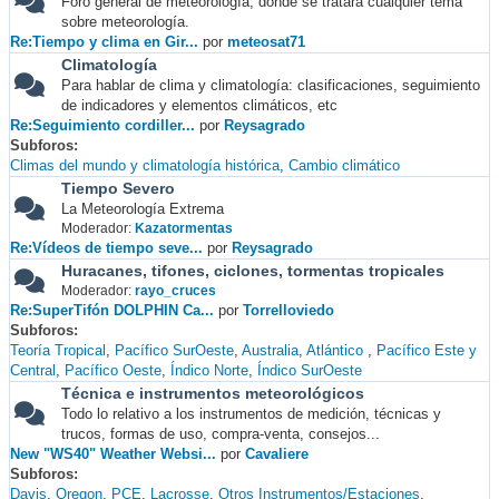
Foro general de meteorología, donde se tratará cualquier tema
sobre meteorología.
Re:Tiempo y clima en Gir...
por
meteosat71
Climatología
Para hablar de clima y climatología: clasificaciones, seguimiento
de indicadores y elementos climáticos, etc
Re:Seguimiento cordiller...
por
Reysagrado
Subforos
Climas del mundo y climatología histórica
Cambio climático
Tiempo Severo
La Meteorología Extrema
Moderador:
Kazatormentas
Re:Vídeos de tiempo seve...
por
Reysagrado
Huracanes, tifones, ciclones, tormentas tropicales
Moderador:
rayo_cruces
Re:SuperTifón DOLPHIN Ca...
por
Torrelloviedo
Subforos
Teoría Tropical
Pacífico SurOeste
Australia
Atlántico
Pacífico Este y
Central
Pacífico Oeste
Índico Norte
Índico SurOeste
Técnica e instrumentos meteorológicos
Todo lo relativo a los instrumentos de medición, técnicas y
trucos, formas de uso, compra-venta, consejos...
New "WS40" Weather Websi...
por
Cavaliere
Subforos
Davis
Oregon
PCE
Lacrosse
Otros Instrumentos/Estaciones