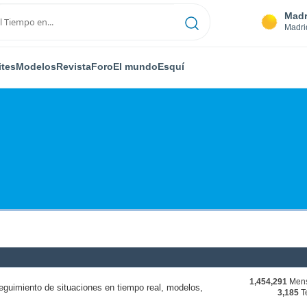
Madr
Madri
ites
Modelos
Revista
Foro
El mundo
Esquí
1,454,291
Mens
eguimiento de situaciones en tiempo real, modelos,
3,185
T