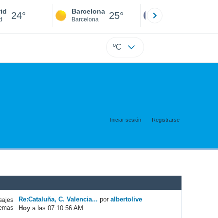
id
Barcelona
Sevilla
24°
25°
25°
d
Barcelona
Sevilla
ºC
Iniciar sesión
Registrarse
Re:Cataluña, C. Valencia...
por
albertolive
ajes
Hoy
a las 07:10:56 AM
emas