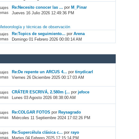
Re:Necesito conocer las ...
por
M_Pinar
ajes
Jueves 16 Julio 2026 12:49:36 PM
emas
Meteorología y técnicas de observación
Re:Topics de seguimiento...
por
Arena
ajes
Domingo 01 Febrero 2026 00:00:14 AM
emas
Re:De repente un ARCUS 4...
por
tinydicarl
ajes
Viernes 26 Diciembre 2025 00:17:03 AM
emas
CRÁTER ESCRIVÁ, 2.580m (...
por
jefoce
ajes
Lunes 03 Agosto 2026 08:38:00 AM
emas
Re:COLGAR FOTOS
por
Reysagrado
ajes
Miércoles 11 Septiembre 2024 17:02:26 PM
emas
Re:Supercélula clásica c...
por
rayo
ajes
Martes 04 Febrero 2025 17:15:14 PM
emas