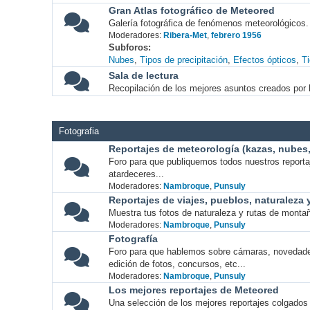
Gran Atlas fotográfico de Meteored
Galería fotográfica de fenómenos meteorológicos.
Moderadores:
Ribera-Met
,
febrero 1956
Subforos
Nubes
Tipos de precipitación
Efectos ópticos
T
Sala de lectura
Recopilación de los mejores asuntos creados por l
Fotografia
Reportajes de meteorología (kazas, nubes, 
Foro para que publiquemos todos nuestros report
atardeceres...
Moderadores:
Nambroque
,
Punsuly
Reportajes de viajes, pueblos, naturaleza
Muestra tus fotos de naturaleza y rutas de montañ
Moderadores:
Nambroque
,
Punsuly
Fotografía
Foro para que hablemos sobre cámaras, novedade
edición de fotos, concursos, etc...
Moderadores:
Nambroque
,
Punsuly
Los mejores reportajes de Meteored
Una selección de los mejores reportajes colgados 