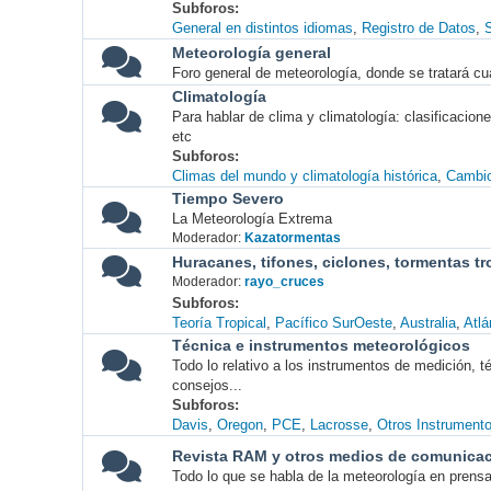
Subforos
General en distintos idiomas
Registro de Datos
S
Meteorología general
Foro general de meteorología, donde se tratará cu
Climatología
Para hablar de clima y climatología: clasificacio
etc
Subforos
Climas del mundo y climatología histórica
Cambio
Tiempo Severo
La Meteorología Extrema
Moderador:
Kazatormentas
Huracanes, tifones, ciclones, tormentas tr
Moderador:
rayo_cruces
Subforos
Teoría Tropical
Pacífico SurOeste
Australia
Atlá
Técnica e instrumentos meteorológicos
Todo lo relativo a los instrumentos de medición, 
consejos...
Subforos
Davis
Oregon
PCE
Lacrosse
Otros Instrument
Revista RAM y otros medios de comunica
Todo lo que se habla de la meteorología en prensa, 