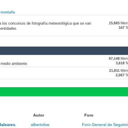
y montaña
a los concursos de fotografía meteorológica que se van
15,685
Mens
347
T
 entidades.
97,148
Mens
y medio ambiente.
3,818
T
21,811
Mens
2,067
T
Autor
Foro
Baleares.
albertolive
Foro General de Seguimi