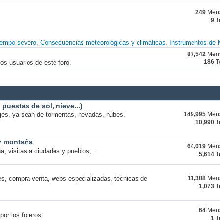
249
Mens
9
T
iempo severo
Consecuencias meteorológicas y climáticas
Instrumentos de 
87,542
Mens
os usuarios de este foro.
186
T
puestas de sol, nieve...)
ajes, ya sean de tormentas, nevadas, nubes,
149,995
Mens
10,990
T
 y montaña
64,019
Mens
a, visitas a ciudades y pueblos,...
5,614
T
s, compra-venta, webs especializadas, técnicas de
11,388
Mens
1,073
T
64
Mens
por los foreros.
1
T