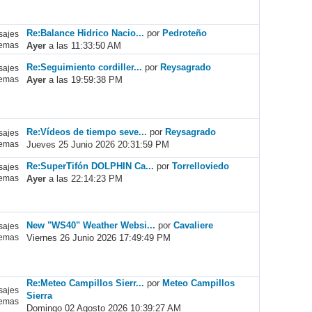
Re:Balance Hidrico Nacio...
por
Pedroteño
ajes
Ayer
a las 11:33:50 AM
emas
Re:Seguimiento cordiller...
por
Reysagrado
ajes
Ayer
a las 19:59:38 PM
emas
Re:Vídeos de tiempo seve...
por
Reysagrado
ajes
Jueves 25 Junio 2026 20:31:59 PM
emas
Re:SuperTifón DOLPHIN Ca...
por
Torrelloviedo
ajes
Ayer
a las 22:14:23 PM
emas
New "WS40" Weather Websi...
por
Cavaliere
ajes
Viernes 26 Junio 2026 17:49:49 PM
emas
Re:Meteo Campillos Sierr...
por
Meteo Campillos
ajes
Sierra
emas
Domingo 02 Agosto 2026 10:39:27 AM