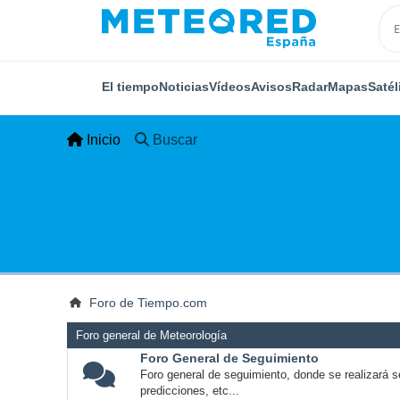
El tiempo
Noticias
Vídeos
Avisos
Radar
Mapas
Satél
Inicio
Buscar
Foro de Tiempo.com
Foro general de Meteorología
Foro General de Seguimiento
Foro general de seguimiento, donde se realizará s
predicciones, etc...