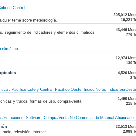
ala de Control
305,012
Mens
alquier tema sobre meteorología.
16,221
T
43,446
Mens
nes, seguimiento de indicadores y elementos climáticos,
776
T
 climático
12,974
Mens
130
T
opicales
4,520
Mens
3
T
ntico
Pacífico Este y Central
Pacífico Oeste
Índico Norte
Índico SurOeste
1,490
Mens
técnicas y trucos, formas de uso, compra-venta,
215
T
os/Estaciones
Software
Compra/Venta No Comercial de Material Aficionado
ción
22,513
Mens
radio, televisión, internet...
2,088
T