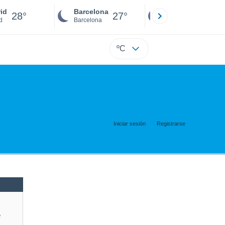
id
Barcelona
Sevilla
28°
27°
27°
d
Barcelona
Sevilla
ºC
Iniciar sesión
Registrarse
e