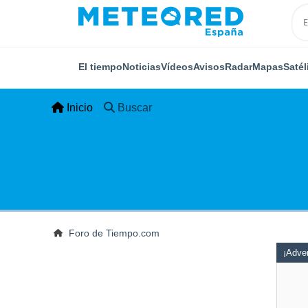
El tiempo
Noticias
Vídeos
Avisos
Radar
Mapas
Satél
Inicio
Buscar
Foro de Tiempo.com
¡Adver