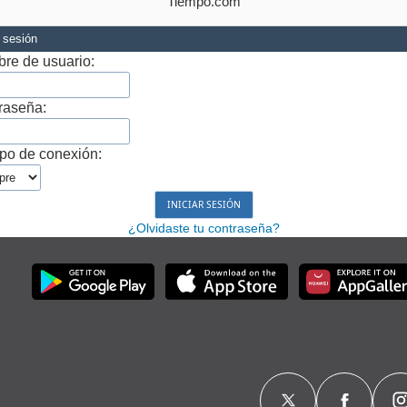
Tiempo.com
r sesión
re de usuario:
raseña:
po de conexión:
¿Olvidaste tu contraseña?