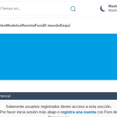
Madr
Madri
ites
Modelos
Revista
Foro
El mundo
Esquí
tencia!
Solamente usuarios registrados tienen acceso a esta sección.
Por favor inicia sesión más abajo o
registra una cuenta
con Foro d