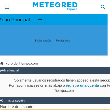
enú Principal
Iniciar sesión
Registrarse
Foro de Tiempo.com
¡Advertencia!
Solamente usuarios registrados tienen acceso a esta secci
Por favor inicia sesión más abajo o
registra una cuenta
con Fo
Tiempo.com
Iniciar sesión
Nombre de usuario: