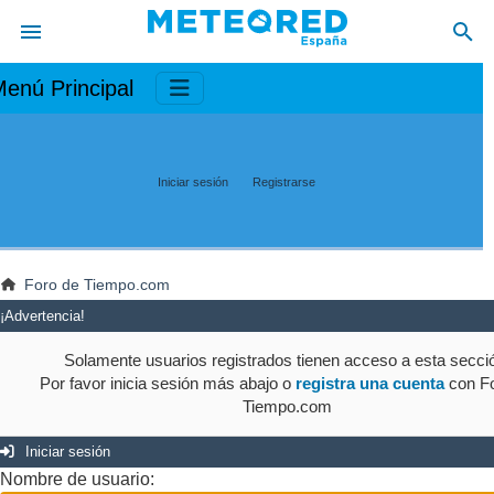
enú Principal
Iniciar sesión
Registrarse
Foro de Tiempo.com
¡Advertencia!
Solamente usuarios registrados tienen acceso a esta secci
Por favor inicia sesión más abajo o
registra una cuenta
con Fo
Tiempo.com
Iniciar sesión
Nombre de usuario: