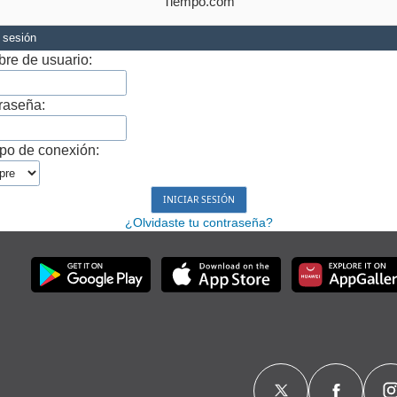
Tiempo.com
r sesión
re de usuario:
raseña:
po de conexión:
¿Olvidaste tu contraseña?