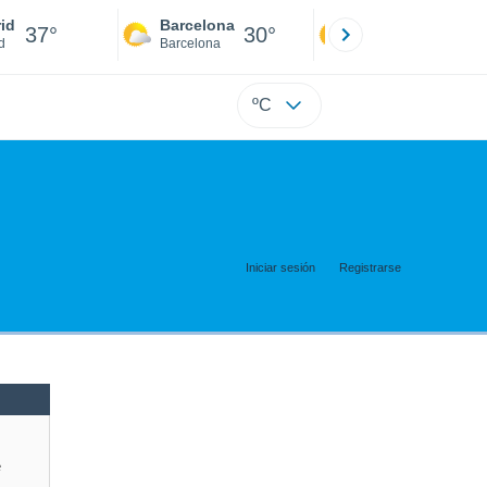
id
Barcelona
Sevilla
37°
30°
40°
d
Barcelona
Sevilla
ºC
Iniciar sesión
Registrarse
e