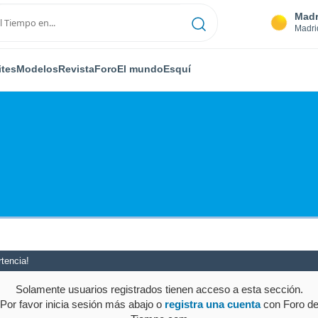
Madr
Madri
ites
Modelos
Revista
Foro
El mundo
Esquí
tencia!
Solamente usuarios registrados tienen acceso a esta sección.
Por favor inicia sesión más abajo o
registra una cuenta
con Foro d