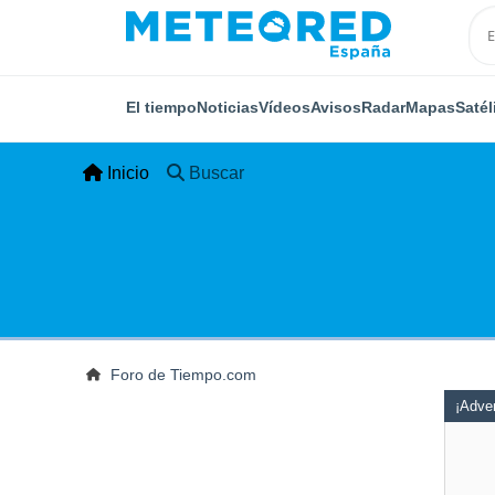
El tiempo
Noticias
Vídeos
Avisos
Radar
Mapas
Satél
Inicio
Buscar
Foro de Tiempo.com
¡Adver