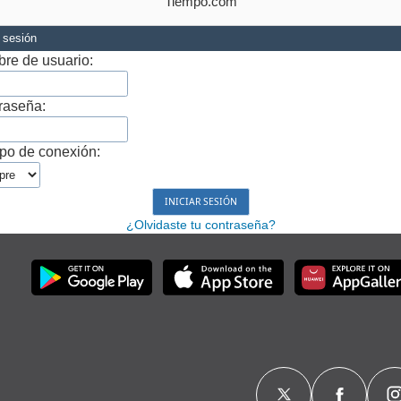
Tiempo.com
r sesión
re de usuario:
raseña:
po de conexión:
¿Olvidaste tu contraseña?