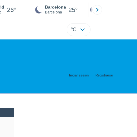
id
Barcelona
Sevilla
26°
25°
25°
d
Barcelona
Sevilla
ºC
Iniciar sesión
Registrarse
e