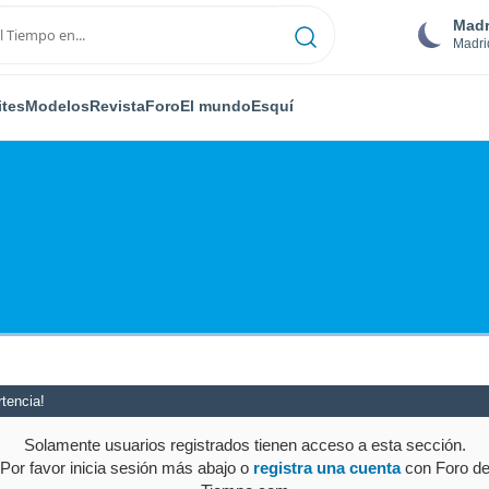
Madr
Madri
ites
Modelos
Revista
Foro
El mundo
Esquí
tencia!
Solamente usuarios registrados tienen acceso a esta sección.
Por favor inicia sesión más abajo o
registra una cuenta
con Foro d