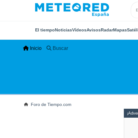
El tiempo
Noticias
Vídeos
Avisos
Radar
Mapas
Satél
Inicio
Buscar
Foro de Tiempo.com
¡Adver