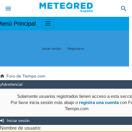
enú Principal
Iniciar sesión
Registrarse
Foro de Tiempo.com
¡Advertencia!
Solamente usuarios registrados tienen acceso a esta secci
Por favor inicia sesión más abajo o
registra una cuenta
con Fo
Tiempo.com
Iniciar sesión
Nombre de usuario: