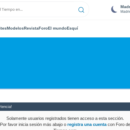
Madr
Madri
ites
Modelos
Revista
Foro
El mundo
Esquí
tencia!
Solamente usuarios registrados tienen acceso a esta sección.
Por favor inicia sesión más abajo o
registra una cuenta
con Foro d