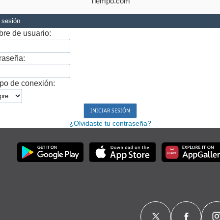
Tiempo.com
r sesión
re de usuario:
raseña:
po de conexión:
¿Olvidaste tu contraseña?