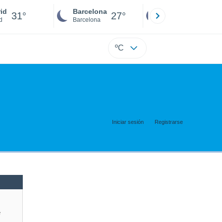
id
Barcelona
Sevilla
31°
27°
30°
d
Barcelona
Sevilla
ºC
Iniciar sesión
Registrarse
e