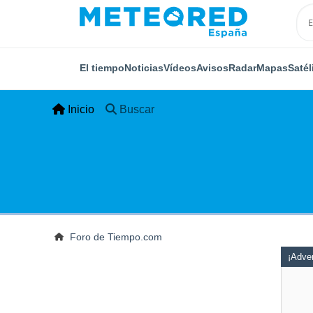
El tiempo
Noticias
Vídeos
Avisos
Radar
Mapas
Satél
Inicio
Buscar
Foro de Tiempo.com
¡Adver