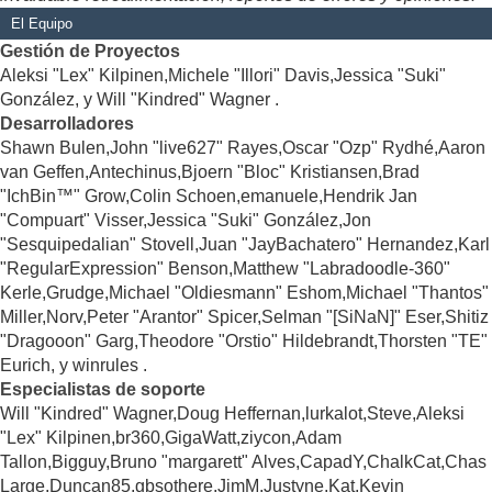
El Equipo
Gestión de Proyectos
Aleksi "Lex" Kilpinen,Michele "Illori" Davis,Jessica "Suki"
González, y Will "Kindred" Wagner .
Desarrolladores
Shawn Bulen,John "live627" Rayes,Oscar "Ozp" Rydhé,Aaron
van Geffen,Antechinus,Bjoern "Bloc" Kristiansen,Brad
"IchBin™" Grow,Colin Schoen,emanuele,Hendrik Jan
"Compuart" Visser,Jessica "Suki" González,Jon
"Sesquipedalian" Stovell,Juan "JayBachatero" Hernandez,Karl
"RegularExpression" Benson,Matthew "Labradoodle-360"
Kerle,Grudge,Michael "Oldiesmann" Eshom,Michael "Thantos"
Miller,Norv,Peter "Arantor" Spicer,Selman "[SiNaN]" Eser,Shitiz
"Dragooon" Garg,Theodore "Orstio" Hildebrandt,Thorsten "TE"
Eurich, y winrules .
Especialistas de soporte
Will "Kindred" Wagner,Doug Heffernan,lurkalot,Steve,Aleksi
"Lex" Kilpinen,br360,GigaWatt,ziycon,Adam
Tallon,Bigguy,Bruno "margarett" Alves,CapadY,ChalkCat,Chas
Large,Duncan85,gbsothere,JimM,Justyne,Kat,Kevin