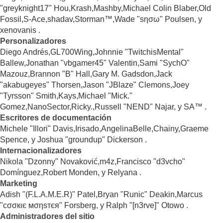
"greyknight17" Hou,Krash,Mashby,Michael Colin Blaber,Old
Fossil,S-Ace,shadav,Storman™,Wade "sησω" Poulsen, y
xenovanis .
Personalizadores
Diego Andrés,GL700Wing,Johnnie "TwitchisMental"
Ballew,Jonathan "vbgamer45" Valentin,Sami "SychO"
Mazouz,Brannon "B" Hall,Gary M. Gadsdon,Jack
"akabugeyes" Thorsen,Jason "JBlaze" Clemons,Joey
"Tyrsson" Smith,Kays,Michael "Mick."
Gomez,NanoSector,Ricky.,Russell "NEND" Najar, y SA™ .
Escritores de documentación
Michele "Illori" Davis,Irisado,AngelinaBelle,Chainy,Graeme
Spence, y Joshua "groundup" Dickerson .
Internacionalizadores
Nikola "Dzonny" Novaković,m4z,Francisco "d3vcho"
Domínguez,Robert Monden, y Relyana .
Marketing
Adish "(F.L.A.M.E.R)" Patel,Bryan "Runic" Deakin,Marcus
"cσσкιє мσηѕтєя" Forsberg, y Ralph "[n3rve]" Otowo .
Administradores del sitio