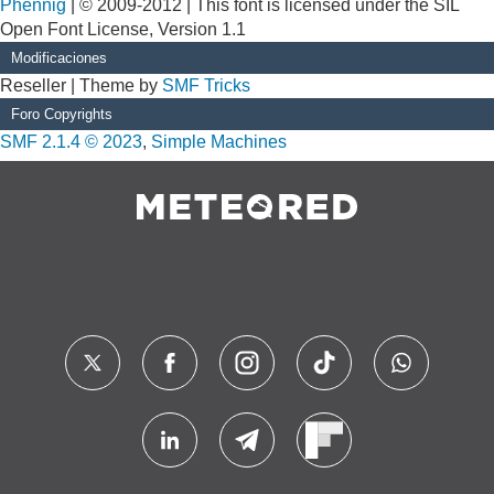
Phennig
| © 2009-2012 | This font is licensed under the SIL
Open Font License, Version 1.1
Modificaciones
Reseller | Theme by
SMF Tricks
Foro Copyrights
SMF 2.1.4 © 2023
,
Simple Machines