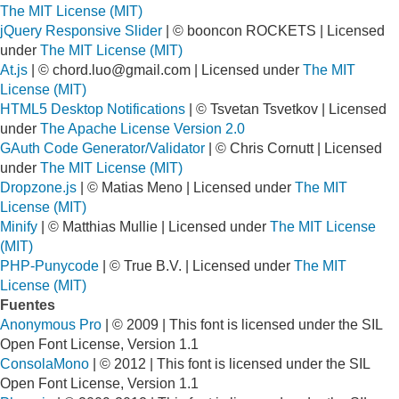
The MIT License (MIT)
jQuery Responsive Slider
| © booncon ROCKETS | Licensed
under
The MIT License (MIT)
At.js
| ©
chord.luo@gmail.com
| Licensed under
The MIT
License (MIT)
HTML5 Desktop Notifications
| © Tsvetan Tsvetkov | Licensed
under
The Apache License Version 2.0
GAuth Code Generator/Validator
| © Chris Cornutt | Licensed
under
The MIT License (MIT)
Dropzone.js
| © Matias Meno | Licensed under
The MIT
License (MIT)
Minify
| © Matthias Mullie | Licensed under
The MIT License
(MIT)
PHP-Punycode
| © True B.V. | Licensed under
The MIT
License (MIT)
Fuentes
Anonymous Pro
| © 2009 | This font is licensed under the SIL
Open Font License, Version 1.1
ConsolaMono
| © 2012 | This font is licensed under the SIL
Open Font License, Version 1.1