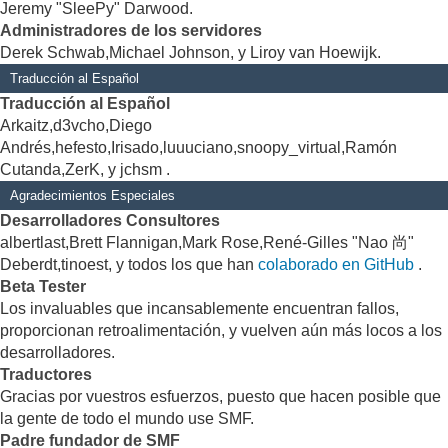
Jeremy "SleePy" Darwood.
Administradores de los servidores
Derek Schwab,Michael Johnson, y Liroy van Hoewijk.
Traducción al Español
Traducción al Español
Arkaitz,d3vcho,Diego
Andrés,hefesto,Irisado,luuuciano,snoopy_virtual,Ramón
Cutanda,ZerK, y jchsm .
Agradecimientos Especiales
Desarrolladores Consultores
albertlast,Brett Flannigan,Mark Rose,René-Gilles "Nao 尚"
Deberdt,tinoest, y todos los que han
colaborado en GitHub
.
Beta Tester
Los invaluables que incansablemente encuentran fallos,
proporcionan retroalimentación, y vuelven aún más locos a los
desarrolladores.
Traductores
Gracias por vuestros esfuerzos, puesto que hacen posible que
la gente de todo el mundo use SMF.
Padre fundador de SMF