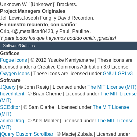
Unknown W. "[Unknown]" Brackets.
Project Managers Originales
Jeff Lewis,Joseph Fung, y David Recordon.
En nuestro recuerdo, con cariño:
Crip,K@,metallica48423, y Paul_Pauline .
Y para todos los que hayamos podido omitir, ¡gracias!
Software/Gráficos
Gráficos
Fugue Icons
| © 2012 Yusuke Kamiyamane | These icons are
licensed under a Creative Commons Attribution 3.0 License
Oxygen Icons
| These icons are licensed under
GNU LGPLv3
Software
JQuery
| © John Resig | Licensed under
The MIT License (MIT)
hoverIntent
| © Brian Cherne | Licensed under
The MIT License
(MIT)
SCEditor
| © Sam Clarke | Licensed under
The MIT License
(MIT)
animaDrag
| © Abel Mohler | Licensed under
The MIT License
(MIT)
jQuery Custom Scrollbar
| © Maciej Zubala | Licensed under