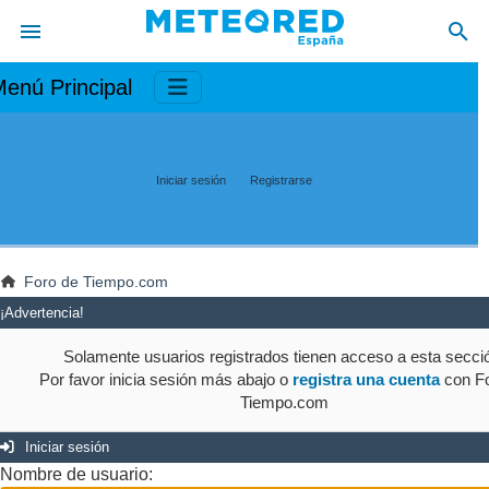
enú Principal
Iniciar sesión
Registrarse
Foro de Tiempo.com
¡Advertencia!
Solamente usuarios registrados tienen acceso a esta secci
Por favor inicia sesión más abajo o
registra una cuenta
con Fo
Tiempo.com
Iniciar sesión
Nombre de usuario: