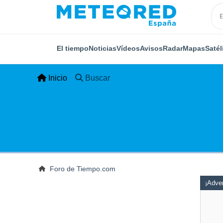
El tiempo
Noticias
Vídeos
Avisos
Radar
Mapas
Satél
Inicio
Buscar
Foro de Tiempo.com
¡Adver