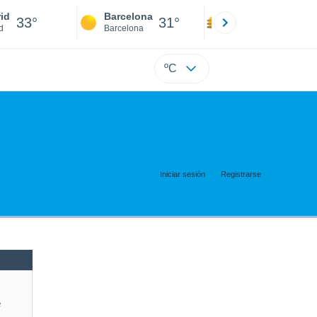
id
Barcelona
Sevilla
33°
31°
35°
d
Barcelona
Sevilla
ºC
Iniciar sesión
Registrarse
e