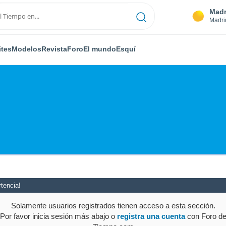
Madr
Madri
ites
Modelos
Revista
Foro
El mundo
Esquí
tencia!
Solamente usuarios registrados tienen acceso a esta sección.
Por favor inicia sesión más abajo o
registra una cuenta
con Foro d