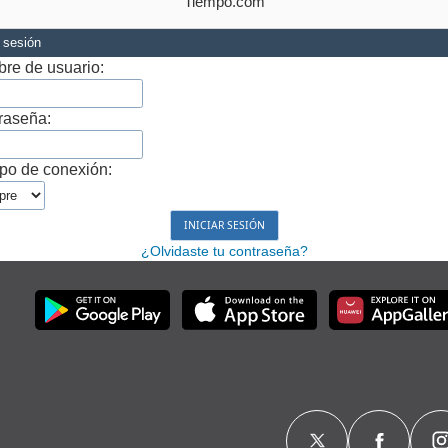
Tiempo.com
r sesión
re de usuario:
raseña:
po de conexión:
¿Olvidaste tu contraseña?