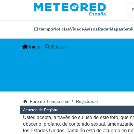
El tiempo
Noticias
Vídeos
Avisos
Radar
Mapas
Satél
Inicio
Buscar
Foro de Tiempo.com
Registrarse
Acuerdo de Registro
Usted acepta, a través de su uso de este foro, que no 
obsceno, profano, de contenido sexual, amenazante, q
los Estados Unidos. También está de acuerdo en no p