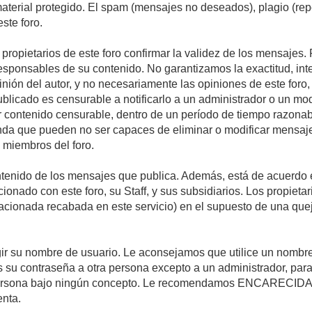
 material protegido. El spam (mensajes no deseados), plagio (r
ste foro.
s propietarios de este foro confirmar la validez de los mensaje
esponsables de su contenido. No garantizamos la exactitud, int
ón del autor, y no necesariamente las opiniones de este foro, su
licado es censurable a notificarlo a un administrador o un mode
ar contenido censurable, dentro de un período de tiempo razonab
enda que pueden no ser capaces de eliminar o modificar mensaje
s miembros del foro.
tenido de los mensajes que publica. Además, está de acuerdo e
acionado con este foro, su Staff, y sus subsidiarios. Los propiet
relacionada recabada en este servicio) en el supuesto de una qu
elegir su nombre de usuario. Le aconsejamos que utilice un nomb
s su contraseña a otra persona excepto a un administrador, para
ersona bajo ningún concepto. Le recomendamos ENCARECIDA
enta.