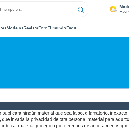
Madr
Madri
ites
Modelos
Revista
Foro
El mundo
Esquí
publicará ningún material que sea falso, difamatorio, inexacto, a
ue invada la privacidad de otra persona, material para adultos,
ublicar material protegido por derechos de autor a menos que u