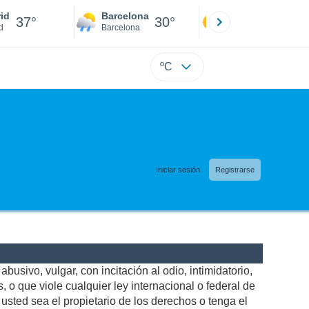
id
Barcelona
Sevilla
37°
30°
39°
d
Barcelona
Sevilla
ºC
Iniciar sesión
Registrarse
busivo, vulgar, con incitación al odio, intimidatorio,
 o que viole cualquier ley internacional o federal de
sted sea el propietario de los derechos o tenga el