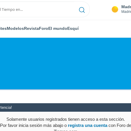
Madr
Madri
ites
Modelos
Revista
Foro
El mundo
Esquí
tencia!
Solamente usuarios registrados tienen acceso a esta sección.
Por favor inicia sesión más abajo o
registra una cuenta
con Foro d