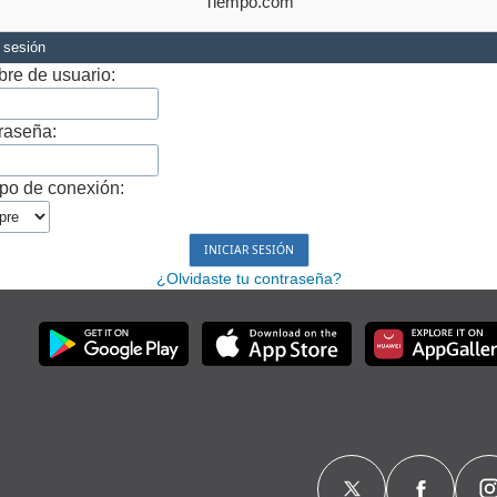
Tiempo.com
r sesión
re de usuario:
raseña:
po de conexión:
¿Olvidaste tu contraseña?