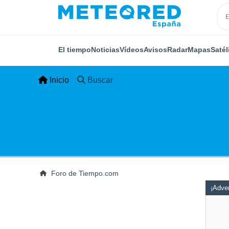
El tiempo
Noticias
Vídeos
Avisos
Radar
Mapas
Satél
Inicio
Buscar
Foro de Tiempo.com
¡Adver