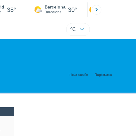
id
Barcelona
Sevilla
38°
30°
41°
d
Barcelona
Sevilla
ºC
Iniciar sesión
Registrarse
e