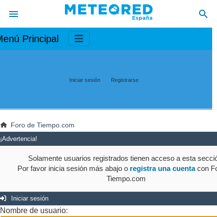
enú Principal
Iniciar sesión
Registrarse
Foro de Tiempo.com
¡Advertencia!
Solamente usuarios registrados tienen acceso a esta secci
Por favor inicia sesión más abajo o
registra una cuenta
con Fo
Tiempo.com
Iniciar sesión
Nombre de usuario: