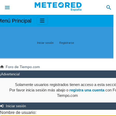
enú Principal
Iniciar sesión
Registrarse
Foro de Tiempo.com
¡Advertencia!
Solamente usuarios registrados tienen acceso a esta secci
Por favor inicia sesión más abajo o
registra una cuenta
con Fo
Tiempo.com
Iniciar sesión
Nombre de usuario: