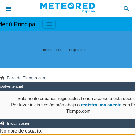
enú Principal
Iniciar sesión
Registrarse
Foro de Tiempo.com
¡Advertencia!
Solamente usuarios registrados tienen acceso a esta secci
Por favor inicia sesión más abajo o
registra una cuenta
con Fo
Tiempo.com
Iniciar sesión
Nombre de usuario: