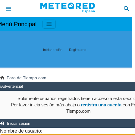
enú Principal
Iniciar sesión
Registrarse
Foro de Tiempo.com
¡Advertencia!
Solamente usuarios registrados tienen acceso a esta secci
Por favor inicia sesión más abajo o
registra una cuenta
con Fo
Tiempo.com
Iniciar sesión
Nombre de usuario: