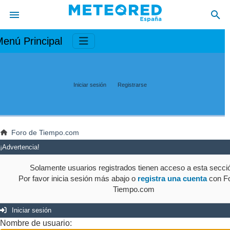
enú Principal
Iniciar sesión
Registrarse
Foro de Tiempo.com
¡Advertencia!
Solamente usuarios registrados tienen acceso a esta secci
Por favor inicia sesión más abajo o
registra una cuenta
con Fo
Tiempo.com
Iniciar sesión
Nombre de usuario: