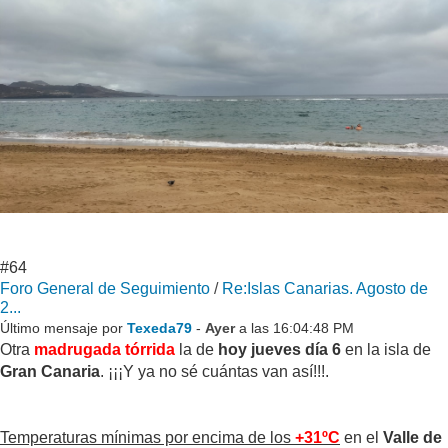
#64
Foro General de Seguimiento
/
Re:Islas Canarias. Agosto de
2...
Último mensaje por
Texeda79
-
Ayer
a las 16:04:48 PM
Otra
madrugada tórrida
la de
hoy jueves día 6
en la isla de
Gran Canaria
. ¡¡¡Y ya no sé cuántas van así!!!.
Temperaturas mínimas por encima de los
+31ºC
en el
Valle de