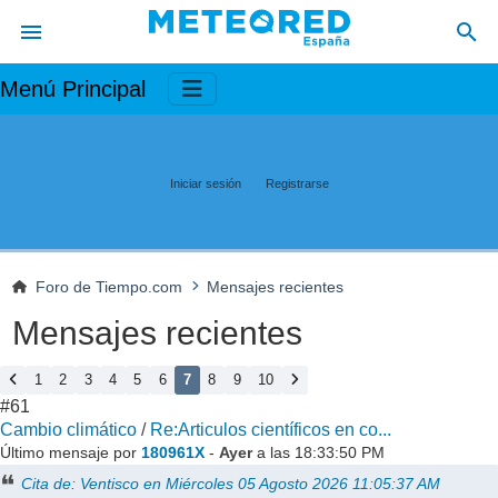
Menú Principal
Iniciar sesión
Registrarse
Foro de Tiempo.com
Mensajes recientes
Mensajes recientes
1
2
3
4
5
6
7
8
9
10
#61
Cambio climático
/
Re:Articulos científicos en co...
Último mensaje por
180961X
-
Ayer
a las 18:33:50 PM
Cita de: Ventisco en Miércoles 05 Agosto 2026 11:05:37 AM