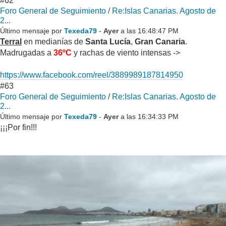
#62
Foro General de Seguimiento
/
Re:Islas Canarias. Agosto de
2...
Último mensaje por
Texeda79
-
Ayer
a las 16:48:47 PM
Terral
en medianías de
Santa Lucía
,
Gran Canaria
.
Madrugadas a
36ºC
y rachas de viento intensas ->
https://www.facebook.com/reel/3889989187814950
#63
Foro General de Seguimiento
/
Re:Islas Canarias. Agosto de
2...
Último mensaje por
Texeda79
-
Ayer
a las 16:34:33 PM
¡¡¡Por fin!!!