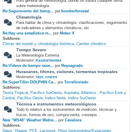
Foro general de meteorología, donde se tratará cualquier tema
sobre meteorología.
Re:Seguimiento del tiemp...
por
bomberforestal
Climatología
Para hablar de clima y climatología: clasificaciones, seguimiento
de indicadores y elementos climáticos, etc
Re:Hay una estadística m...
por
Meteo X
Subforos
Climas del mundo y climatología histórica
Cambio climático
Tiempo Severo
La Meteorología Extrema
Moderador:
Kazatormentas
Re:Vídeos de tiempo seve...
por
Reysagrado
Huracanes, tifones, ciclones, tormentas tropicales
Moderador:
rayo_cruces
Re:SuperTifón DOLPHIN Ca...
por
Torrelloviedo
Subforos
Teoría Tropical
Pacífico SurOeste
Australia
Atlántico
Pacífico Este y
Central
Pacífico Oeste
Índico Norte
Índico SurOeste
Técnica e instrumentos meteorológicos
Todo lo relativo a los instrumentos de medición, técnicas y
trucos, formas de uso, compra-venta, consejos...
New "WS40" Weather Websi...
por
Cavaliere
Subforos
Davis
Oregon
PCE
Lacrosse
Otros Instrumentos/Estaciones