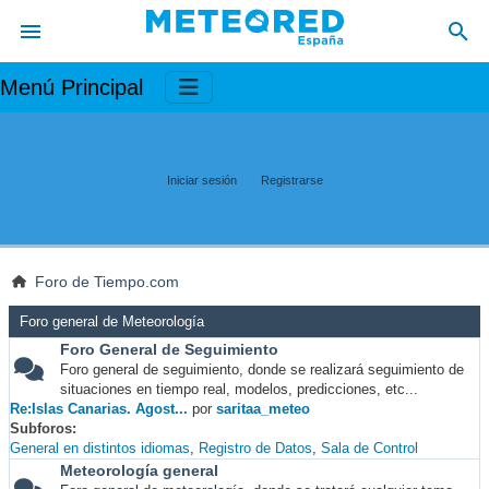
Menú Principal
Iniciar sesión
Registrarse
Foro de Tiempo.com
Foro general de Meteorología
Foro General de Seguimiento
Foro general de seguimiento, donde se realizará seguimiento de
situaciones en tiempo real, modelos, predicciones, etc...
Re:Islas Canarias. Agost...
por
saritaa_meteo
Subforos
General en distintos idiomas
Registro de Datos
Sala de Control
Meteorología general