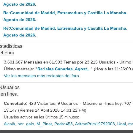
Agosto de 2026.
Re:Comunidad de Madrid, Extremadura y Castilla La Mancha.
Agosto de 2026.
Re:Comunidad de Madrid, Extremadura y Castilla La Mancha.
Agosto de 2026.
stadísticas
el Foro
3,601,687 Mensajes en 81,903 Temas por 23,215 Usuarios - Último 
Último mensaje:
"
Re:Islas Canarias. Agost...
"
(
Hoy
a las 11:26:09
Ver los mensajes más recientes del foro.
Usuarios
en línea
Conectado:
428 Visitantes, 9 Usuarios - Máximo en linea hoy:
707
19,147 (Viernes 24 Abril 2026 14:01:22 PM)
Usuarios activos en los últimos 15 minutos:
Alcoià
,
nor_galo
,
M_Pinar
,
Pedro453
,
AritmePrim19792003
,
Unai
,
mo