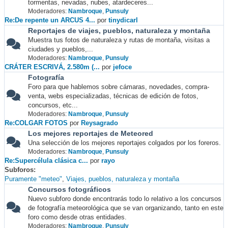
tormentas, nevadas, nubes, atardeceres...
Moderadores:
Nambroque
,
Punsuly
Re:De repente un ARCUS 4...
por
tinydicarl
Reportajes de viajes, pueblos, naturaleza y montaña
Muestra tus fotos de naturaleza y rutas de montaña, visitas a
ciudades y pueblos,...
Moderadores:
Nambroque
,
Punsuly
CRÁTER ESCRIVÁ, 2.580m (...
por
jefoce
Fotografía
Foro para que hablemos sobre cámaras, novedades, compra-
venta, webs especializadas, técnicas de edición de fotos,
concursos, etc...
Moderadores:
Nambroque
,
Punsuly
Re:COLGAR FOTOS
por
Reysagrado
Los mejores reportajes de Meteored
Una selección de los mejores reportajes colgados por los foreros.
Moderadores:
Nambroque
,
Punsuly
Re:Supercélula clásica c...
por
rayo
Subforos
Puramente "meteo"
Viajes, pueblos, naturaleza y montaña
Concursos fotográficos
Nuevo subforo donde encontrarás todo lo relativo a los concursos
de fotografía meteorológica que se van organizando, tanto en este
foro como desde otras entidades.
Moderadores:
Nambroque
,
Punsuly