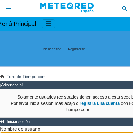
enú Principal
Iniciar sesión
Registrarse
Foro de Tiempo.com
¡Advertencia!
Solamente usuarios registrados tienen acceso a esta secci
Por favor inicia sesión más abajo o
registra una cuenta
con Fo
Tiempo.com
Iniciar sesión
Nombre de usuario: