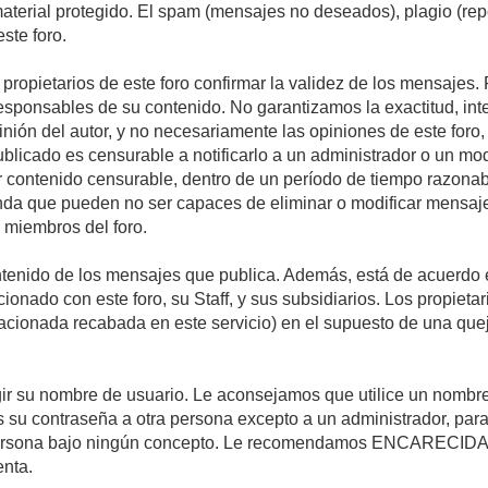
 material protegido. El spam (mensajes no deseados), plagio (r
ste foro.
s propietarios de este foro confirmar la validez de los mensaje
esponsables de su contenido. No garantizamos la exactitud, int
ón del autor, y no necesariamente las opiniones de este foro, su
licado es censurable a notificarlo a un administrador o un mode
ar contenido censurable, dentro de un período de tiempo razonab
enda que pueden no ser capaces de eliminar o modificar mensaje
s miembros del foro.
tenido de los mensajes que publica. Además, está de acuerdo e
acionado con este foro, su Staff, y sus subsidiarios. Los propiet
relacionada recabada en este servicio) en el supuesto de una qu
elegir su nombre de usuario. Le aconsejamos que utilice un nomb
s su contraseña a otra persona excepto a un administrador, para
ersona bajo ningún concepto. Le recomendamos ENCARECIDA
enta.