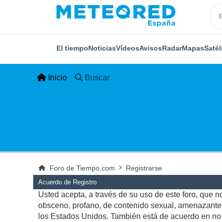
El tiempo
Noticias
Vídeos
Avisos
Radar
Mapas
Satél
Inicio
Buscar
Foro de Tiempo.com
Registrarse
Acuerdo de Registro
Usted acepta, a través de su uso de este foro, que no 
obsceno, profano, de contenido sexual, amenazante, q
los Estados Unidos. También está de acuerdo en no p