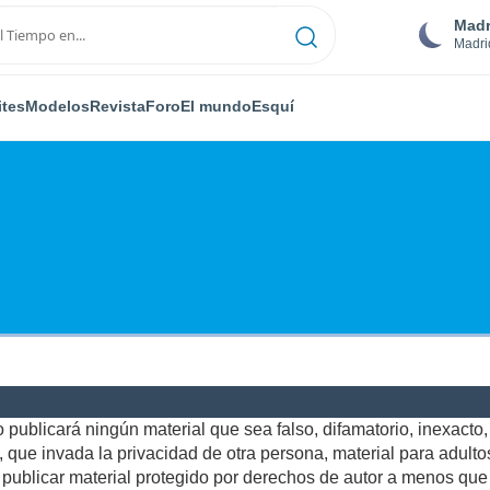
Madr
Madri
ites
Modelos
Revista
Foro
El mundo
Esquí
publicará ningún material que sea falso, difamatorio, inexacto, a
ue invada la privacidad de otra persona, material para adultos,
ublicar material protegido por derechos de autor a menos que u