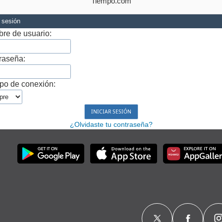
Tiempo.com
r sesión
re de usuario:
raseña:
po de conexión:
¿Olvidaste tu contraseña?