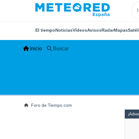
El tiempo
Noticias
Vídeos
Avisos
Radar
Mapas
Satél
Inicio
Buscar
Foro de Tiempo.com
¡Adver