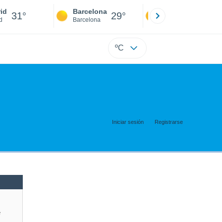
id
Barcelona
Sevilla
31°
29°
31°
d
Barcelona
Sevilla
ºC
Iniciar sesión
Registrarse
e