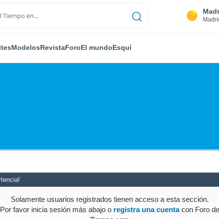
Madr
Madri
ites
Modelos
Revista
Foro
El mundo
Esquí
tencia!
Solamente usuarios registrados tienen acceso a esta sección.
Por favor inicia sesión más abajo o
registra una cuenta
con Foro d