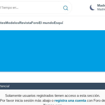
Madr
Madri
ites
Modelos
Revista
Foro
El mundo
Esquí
tencia!
Solamente usuarios registrados tienen acceso a esta sección.
Por favor inicia sesión más abajo o
registra una cuenta
con Foro d