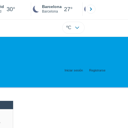
id
Barcelona
Sevilla
30°
27°
29°
d
Barcelona
Sevilla
ºC
Iniciar sesión
Registrarse
e