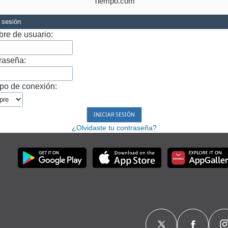
Tiempo.com
r sesión
re de usuario:
raseña:
po de conexión:
¿Olvidaste tu contraseña?