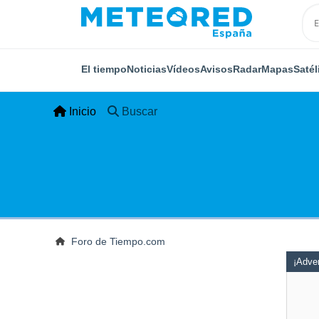
El tiempo
Noticias
Vídeos
Avisos
Radar
Mapas
Satél
Inicio
Buscar
Foro de Tiempo.com
¡Adver