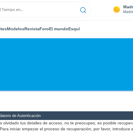
Madr
Madri
ites
Modelos
Revista
Foro
El mundo
Esquí
atorio de Autenticación
s olvidado tus detalles de acceso, no te preocupes, es posible recuper
Para iniciar empezar el proceso de recuperación, por favor, introduce 