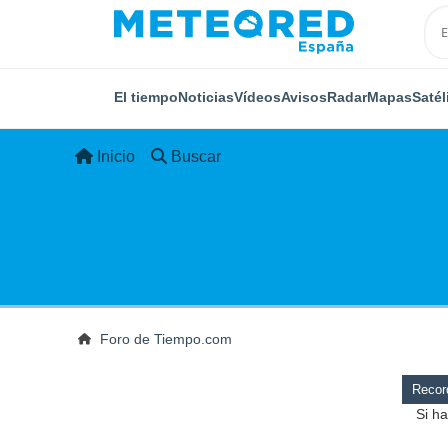
El tiempo
Noticias
Vídeos
Avisos
Radar
Mapas
Satél
Inicio
Buscar
Foro de Tiempo.com
Record
Si ha