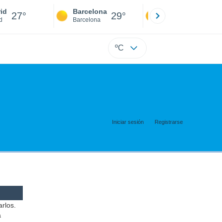
id
Barcelona
Sevilla
27°
29°
27°
d
Barcelona
Sevilla
ºC
Iniciar sesión
Registrarse
arlos.
a