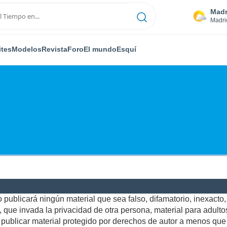
Madr
Madri
ites
Modelos
Revista
Foro
El mundo
Esquí
publicará ningún material que sea falso, difamatorio, inexacto, a
ue invada la privacidad de otra persona, material para adultos,
ublicar material protegido por derechos de autor a menos que u