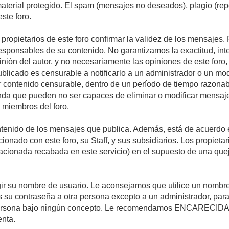
 material protegido. El spam (mensajes no deseados), plagio (r
ste foro.
s propietarios de este foro confirmar la validez de los mensaje
esponsables de su contenido. No garantizamos la exactitud, int
ón del autor, y no necesariamente las opiniones de este foro, su
licado es censurable a notificarlo a un administrador o un mode
ar contenido censurable, dentro de un período de tiempo razonab
enda que pueden no ser capaces de eliminar o modificar mensaje
s miembros del foro.
tenido de los mensajes que publica. Además, está de acuerdo e
acionado con este foro, su Staff, y sus subsidiarios. Los propiet
relacionada recabada en este servicio) en el supuesto de una qu
elegir su nombre de usuario. Le aconsejamos que utilice un nomb
s su contraseña a otra persona excepto a un administrador, para
ersona bajo ningún concepto. Le recomendamos ENCARECIDA
enta.