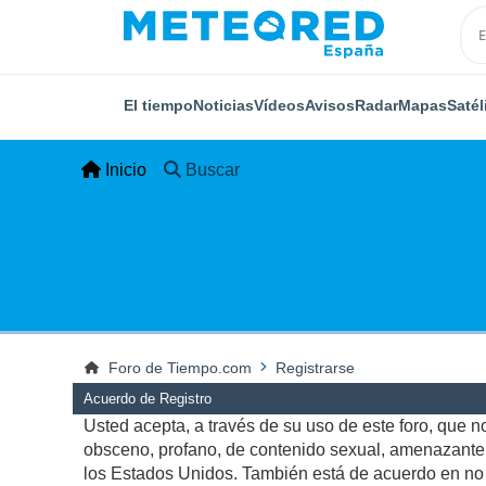
El tiempo
Noticias
Vídeos
Avisos
Radar
Mapas
Satél
Inicio
Buscar
Foro de Tiempo.com
Registrarse
Acuerdo de Registro
Usted acepta, a través de su uso de este foro, que no 
obsceno, profano, de contenido sexual, amenazante, q
los Estados Unidos. También está de acuerdo en no p