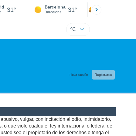
id
Barcelona
Sevilla
31°
31°
32°
d
Barcelona
Sevilla
ºC
Iniciar sesión
Registrarse
busivo, vulgar, con incitación al odio, intimidatorio,
 o que viole cualquier ley internacional o federal de
sted sea el propietario de los derechos o tenga el