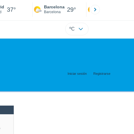
id
Barcelona
Sevilla
37°
29°
40°
d
Barcelona
Sevilla
ºC
Iniciar sesión
Registrarse
e