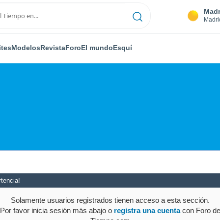
Madr
Madri
ites
Modelos
Revista
Foro
El mundo
Esquí
tencia!
Solamente usuarios registrados tienen acceso a esta sección.
Por favor inicia sesión más abajo o
registra una cuenta
con Foro d