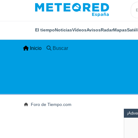
El tiempo
Noticias
Vídeos
Avisos
Radar
Mapas
Satél
Inicio
Buscar
Foro de Tiempo.com
¡Adver