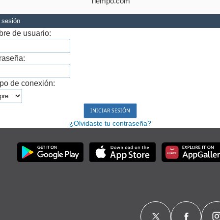
Tiempo.com
r sesión
re de usuario:
raseña:
po de conexión:
¿Olvidaste tu contraseña?