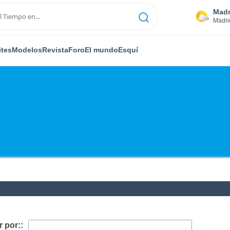
Madr
Madri
ites
Modelos
Revista
Foro
El mundo
Esquí
 por::