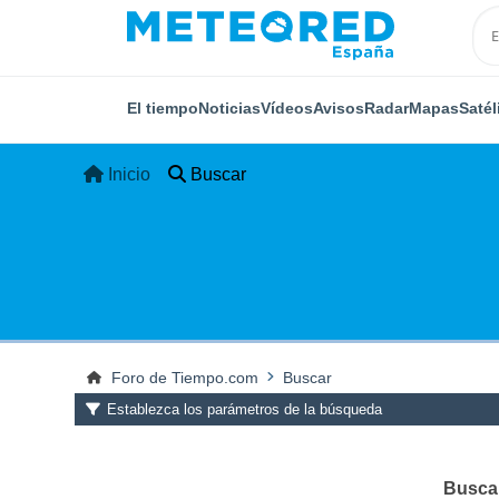
El tiempo
Noticias
Vídeos
Avisos
Radar
Mapas
Satél
Inicio
Buscar
Foro de Tiempo.com
Buscar
Establezca los parámetros de la búsqueda
Buscar