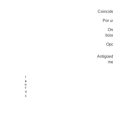
Coincide
Por u
Or
bús
Opc
Antigüed
me